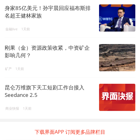
身家85亿美元！孙宇晨回应福布斯排
名超王健林家族
金融live
1天前
刚果（金）资源政策收紧，中资矿企
影响几何？
矿产
1天前
昆仑万维旗下天工短剧工作台接入
Seedance 2.5
商业快报
1天前
下载界面APP 订阅更多品牌栏目