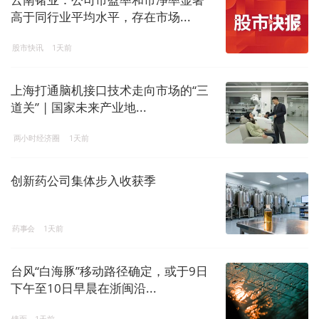
高于同行业平均水平，存在市场...
股市快讯
1天前
上海打通脑机接口技术走向市场的“三
道关” | 国家未来产业地...
两小时经济圈
1天前
创新药公司集体步入收获季
药事会
1天前
台风“白海豚”移动路径确定，或于9日
下午至10日早晨在浙闽沿...
镜面
1天前