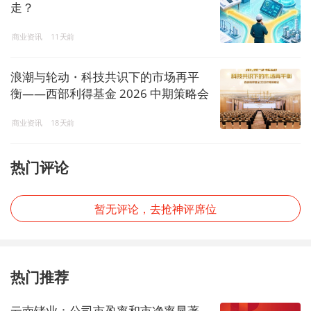
走？
商业资讯
11天前
浪潮与轮动・科技共识下的市场再平
衡——西部利得基金 2026 中期策略会
解码投资新机遇
商业资讯
18天前
热门评论
暂无评论，去抢神评席位
热门推荐
云南锗业：公司市盈率和市净率显著