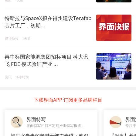
特斯拉与SpaceX拟在得州建设Terafab
芯片工厂，初期...
商业快报
1天前
再中标国家能源集团招标项目 科大讯
飞 FDE 模式验证产业 ...
资讯
16小时前
下载界面APP 订阅更多品牌栏目
界面特写
界面
界面特写栏目不定期推出特写报道，
专注
被洪水卷走的老村干部农春曙：他31
【深度】长