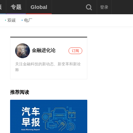
频
专题
Global
登录
双碳
电厂
金融进化论
订阅
关注金融科技的新动态、新变革和新诠
释
推荐阅读