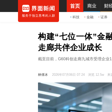
首页
商业
财
科技
金融
证券
构建“七位一体”金
走廊共伴企业成长
截至目前，G60科创走廊九城市受理企业18
林倩冰
2026年07月06日 07:24
浏览 12.5w
来