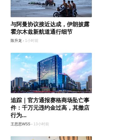
与阿曼协议接近达成，伊朗披露
霍尔木兹新航道通行细节
陈升龙
·
1小时前
追踪｜官方通报赛格商场坠亡事
件：千万元违约金过高，其撤店
行为...
王思思WSS
·
13小时前