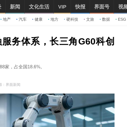
经
新闻
文化生活
VIP
快报
界面号
视
地产
汽车
健康
地方
硬科技
文旅
数据
ESG
融服务体系，长三角G60科创
8家，占全国18.6%。
源：界面新闻