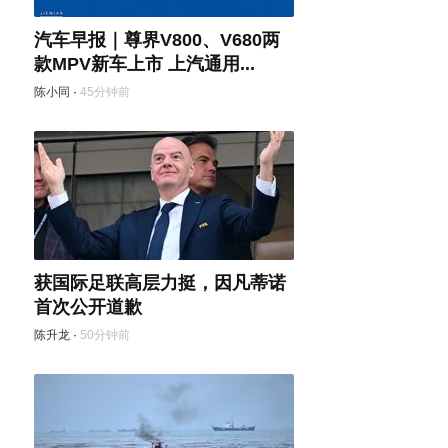
汽车早报｜尊界V800、V680两
款MPV新车上市 上汽通用...
陈小同
·
45分钟前
获国际足联高层力挺，因凡蒂诺
首次公开道歉
陈升龙
·
50分钟前