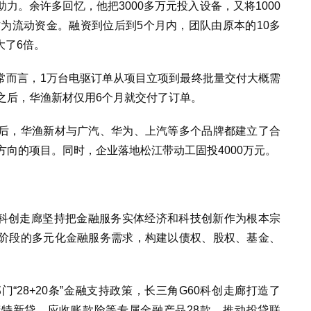
力。余许多回忆，他把3000多万元投入设备，又将1000
作为流动资金。融资到位后到5个月内，团队由原本的10多
大了6倍。
常而言，1万台电驱订单从项目立项到最终批量交付大概需
之后，华渔新材仅用6个月就交付了订单。
后，华渔新材与广汽、华为、上汽等多个品牌都建立了合
方向的项目。同时，企业落地松江带动工固投4000万元。
0科创走廊坚持把金融服务实体经济和科技创新作为根本宗
阶段的多元化金融服务需求，构建以债权、股权、基金、
“28+20条”金融支持政策，长三角G60科创走廊打造了
精特新贷、应收账款险等专属金融产品28款，推动投贷联