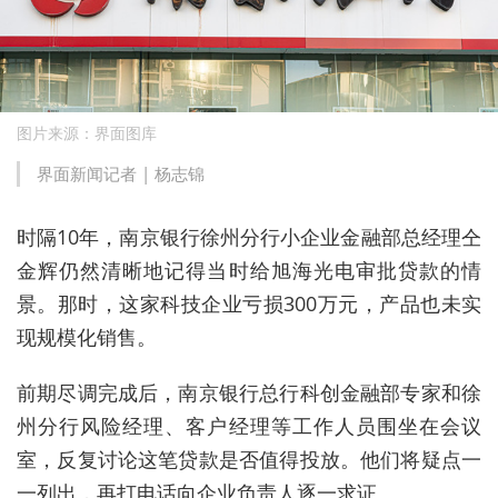
图片来源：界面图库
界面新闻记者 |
杨志锦
时隔10年，
南京银行徐州分行小企业金融部总经理
仝
金辉
仍然
清晰
地
记得当时给旭海光电审批贷款的情
景。那时，这家科技企业亏损300万元，产品也未实
现规模化销售。
前期尽调完成后，南京银行
总行
科创金融部专家和
徐
州分行风险经理
、
客户经理
等工作人员
围坐在会议
室，
反复讨论这笔贷款是否值得投放。他们将疑点一
一列出，再打电话向企业负责人逐一求证。