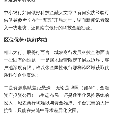
中小银行如何做好科技金融大文章？有何实践经验可
供借鉴参考？在
“
十五五
”
开局之年，界面新闻记者深
入一线走访，还原南京银行的科技金融经验。
区
位
优势+练好内功
相比大行、股份行而言，城农商行发展科技金融面临
一些固有的难题：一是属地经营限定了展业边界，客
户池深度有限，难以像全国性银行那样跨区域
获取
优
质科创企业
资源
；
二是资源禀赋差距悬殊，无论是牌照（如AIC，
金融
资产投资公司
）与生态布局，还是数字化风控系统的
投入，城农商行均难以与资金雄厚、平台完善的大行
抗衡，只能在夹缝中寻求
差异化突围。