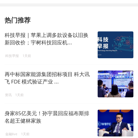
热门推荐
科技早报 | 苹果上调多款设备以旧换
新回收价；宇树科技回应机...
科技早报
1天前
再中标国家能源集团招标项目 科大讯
飞 FDE 模式验证产业 ...
资讯
1天前
身家85亿美元！孙宇晨回应福布斯排
名超王健林家族
金融live
1天前