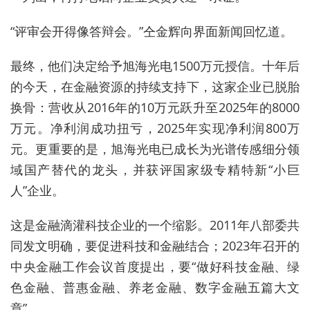
“评审会开得像答辩会。”
仝金辉向界面新闻回忆道。
最终，他们决定给予旭海光电1500万元授信。十年后
的今天，在金融资源的持续
支持
下，这家企业已脱胎
换骨：营收从2016年的10万元跃升至2025年的8000
万元
。
净利润成功扭亏，2025年
实现净利润
800万
元。更重要的是，旭海光电已成长为光谱传感细分领
域
国产替代
的龙头，并获评国家级专精特新“小巨
人”企业。
这是金融滴灌
科技企业的一个缩影。2011年八部委共
同发文
明确
，要促进科技和金融结合；2023年召开的
中央金融工作会议首度
提出
，要“做好科技金融、绿
色金融、普惠金融、养老金融、数字金融五篇大文
章”。