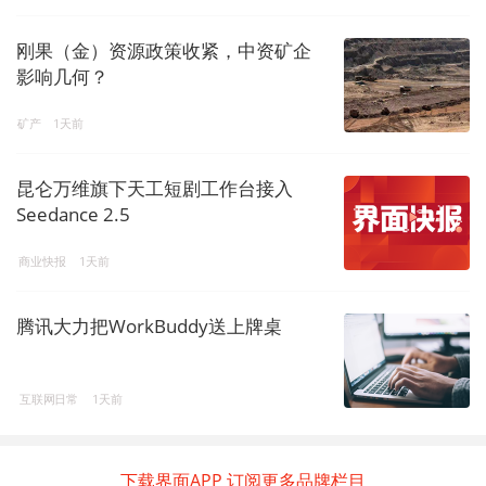
刚果（金）资源政策收紧，中资矿企
影响几何？
矿产
1天前
昆仑万维旗下天工短剧工作台接入
Seedance 2.5
商业快报
1天前
腾讯大力把WorkBuddy送上牌桌
互联网日常
1天前
下载界面APP 订阅更多品牌栏目