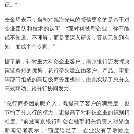
证。”
仝金辉表示，当初对旭海光电的
授信
更多的是基于对
企业团队和技术的认可。“面对科技型企业，你不能
说不知道
、不理解
，
而是要
深入
研究，要从无知到有
知、变成半个专家。”
据了解，针对重大
科创企业
客户，南京银行
还
发挥决
策链条短
的优势，
总行牵头
建立
由
客户、产品、审批
等
部门
组成的
高层级商务团机制，由此实现了总分支
高效联动、跨分行协同发力。
“总行商务团前瞻介入，既提高了客户的满意度，也
节约了分支行的精力，更提高了对科技企业的识别
精
准度
。”
前述
南京银行科创金融部
相关负责人
对界面
新闻记者表示
，
“额度给足了，企业没有了后顾之