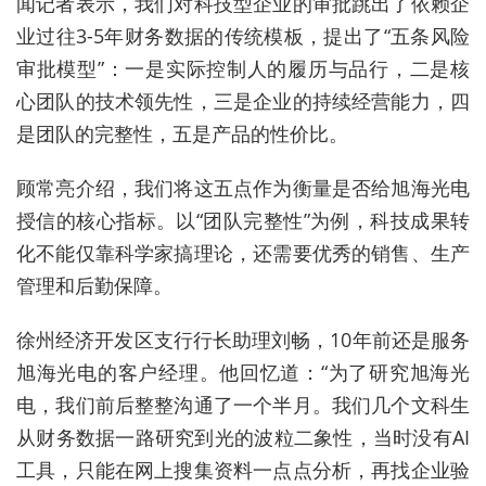
闻记者表示，我们对科技型企业的审批跳出了依赖企
业过往3
-
5年财务数据的传统模板，提出了“五条风险
审批模型”：一是实际控制人的履历与品行
，
二是核
心团队的技术领先性
，
三是企业的持续经营能力
，
四
是团队的完整性
，
五是产品的性价比。
顾常亮
介绍，我们将这五点作为衡量
是否给
旭海光电
授信
的核心
指标
。以“团队完整性”为例，科技成果转
化不能仅靠科学家搞理论，还需要优秀的销售、生产
管理和后勤保障。
徐州
经济开发区支行行长助理
刘畅
，10年前
还是服务
旭海光电的客户经理。
他回忆道：“为了研究旭海光
电，我们前后整整沟通了一个半月。我们几个文科生
从财务数据一路研究到光的
波
粒二象性，当时没有AI
工具，只能在网上搜集资料一点点分析，再找企业验