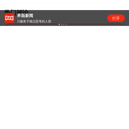
热门评论
界面新闻
打开
只服务于独立思考的人群
暂无评论，去抢神评席位
热门推荐
上海打通脑机接口技术走向市场的“三
道关” | 国家未来产业地...
两小时经济圈
1天前
再中标国家能源集团招标项目 科大讯
飞 FDE 模式验证产业 ...
资讯
1天前