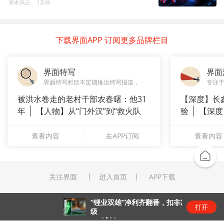
资本风云
1天前
下载界面APP 订阅更多品牌栏目
界面特写
界面
界面特写栏目不定期推出特写报道，
专注
被洪水卷走的老村干部农春曙：他31
【深度】长
年
【人物】从“门外汉”到“救火队
验
【深度
长”：
崇拜”
查看内容
去APP订阅
查看内容
关注界面
进入首页
APP下载
“锂业双雄”净利齐翻番，扣非净利却呈“冷暖”两
打开
级