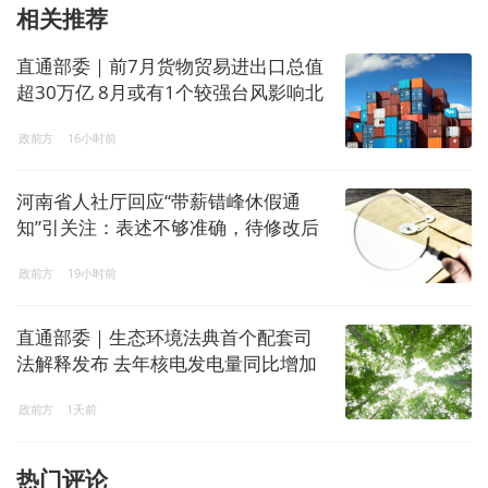
相关推荐
直通部委｜前7月货物贸易进出口总值
超30万亿 8月或有1个较强台风影响北
方地区
政前方
16小时前
河南省人社厅回应“带薪错峰休假通
知”引关注：表述不够准确，待修改后
印发
政前方
19小时前
直通部委｜生态环境法典首个配套司
法解释发布 去年核电发电量同比增加
7.6%
政前方
1天前
热门评论