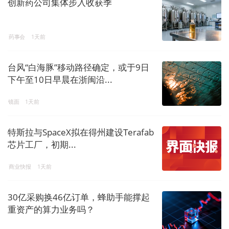
创新药公司集体步入收获季
药事会
1天前
台风“白海豚”移动路径确定，或于9日
下午至10日早晨在浙闽沿...
镜面
1天前
特斯拉与SpaceX拟在得州建设Terafab
芯片工厂，初期...
商业快报
1天前
30亿采购换46亿订单，蜂助手能撑起
重资产的算力业务吗？