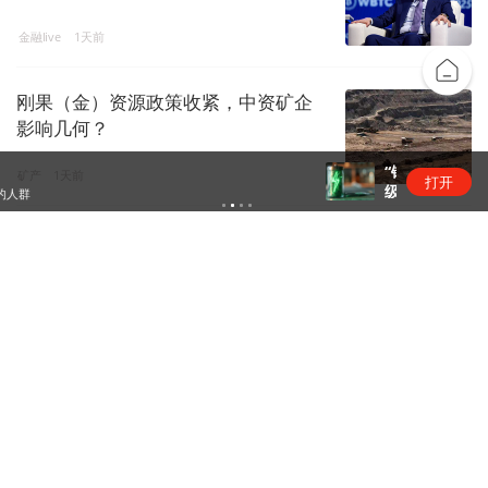
金融live
1天前
刚果（金）资源政策收紧，中资矿企
影响几何？
“锂业双雄”净利齐翻番，扣非净利却呈“冷暖”两
矿产
1天前
打开
级
昆仑万维旗下天工短剧工作台接入
Seedance 2.5
商业快报
1天前
下载界面APP 订阅更多品牌栏目
界面深度
界面
专注于深度调查报道，持续提供纵深
独家