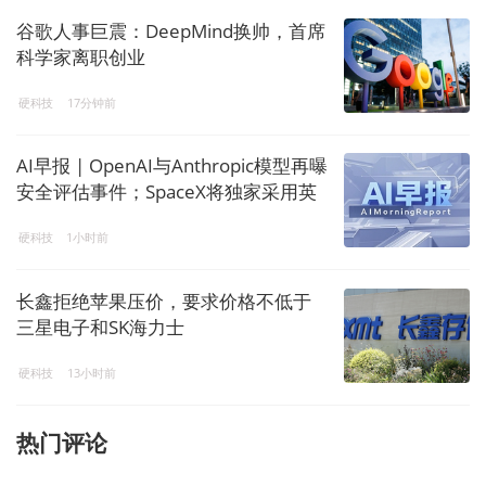
谷歌人事巨震：DeepMind换帅，首席
科学家离职创业
硬科技
17分钟前
AI早报 | OpenAI与Anthropic模型再曝
安全评估事件；SpaceX将独家采用英
伟达AI计算架构，拟部署太空数据中
硬科技
1小时前
心
长鑫拒绝苹果压价，要求价格不低于
三星电子和SK海力士
硬科技
13小时前
热门评论