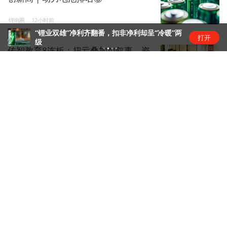
锂电圈
12小时前
“锂业双雄”净利齐翻番，扣非净利却呈“冷暖”两
打开
级
传智教育8连板：扭亏叠加AI叙事，资
金疯炒股价踩严重异动红线
资本风云
18小时前
光模块概念股震荡，中国厂商供应链
竞争力浮现
硬科技
16小时前
AMD二季度营收115.36亿美元，同比
增长50%
商业快报
1天前