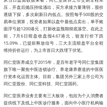
从
当日盘面数据来看，同仁堂医养上市交易全程承
压，开盘后抛压持续涌出，买方承接力量薄弱，股价
逐级下探，多次刷新日内低点。按照每手500股的交
易单位测算，投资者如果以盘中最低点卖出，单手账
面浮亏超1200港元，打新收益预期彻底落空。在此之
前，7月6日暗盘收盘报4.67港元，较发行价下跌
15.09%，已提前释放信号，三大主流暗盘平台全
程
维
持折价运行，为上市首日大跌埋下伏笔。
同仁堂医养成立于2015年，是
百年老字号同仁堂集团
旗下
唯一聚焦中医连锁诊疗、养老康养赛道的中医医
疗资本化运营主体。
目前，集团另外三家上市公司为
同仁堂股份、同仁堂科技、同仁堂国药。
同仁堂医养业务主要有三大板块，包括为个人消费者
提供线下及线上中医诊疗服务，面向中小医疗机构输