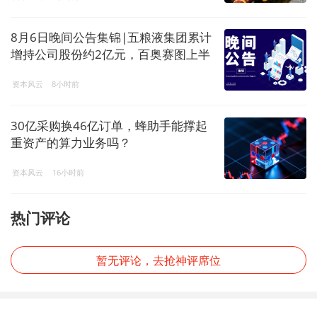
8月6日晚间公告集锦|五粮液集团累计
增持公司股份约2亿元，百奥赛图上半
年净利润预增391.87%-412.71%，ST
资本风云
8小时前
星农收到警示函
30亿采购换46亿订单，蜂助手能撑起
重资产的算力业务吗？
资本风云
16小时前
热门评论
暂无评论，去抢神评席位