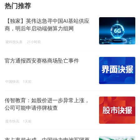
热门推荐
【独家】英伟达急寻中国AI基站供应
商，明后年启动端侧算力组网
硬科技头条
21小时前
官方通报西安赛格商场坠亡事件
中国快讯
1天前
传智教育：如股价进一步异常上涨，
公司可能申请停牌核查
股市快讯
1天前
市占率超七成，中国动力电池军团再