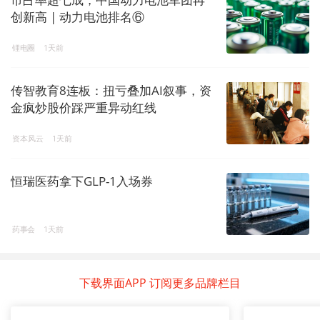
创新高 | 动力电池排名⑥
锂电圈
1天前
传智教育8连板：扭亏叠加AI叙事，资
金疯炒股价踩严重异动红线
资本风云
1天前
恒瑞医药拿下GLP-1入场券
药事会
1天前
下载界面APP 订阅更多品牌栏目