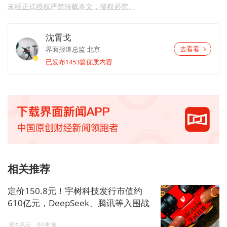
未经正式授权严禁转载本文，侵权必究。
沈霄戈
界面报道总监
北京
去看看
已发布1453篇优质内容
相关推荐
定价150.8元！宇树科技发行市值约
610亿元，DeepSeek、腾讯等入围战
配
资本风云
8小时前