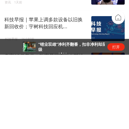
资讯
1天前
科技早报 | 苹果上调多款设备以旧换
新回收价；宇树科技回应机...
科技早报
16小时前
“锂业双雄”净利齐翻番，扣非净利却呈“冷暖”两
打开
级
身家85亿美元！孙宇晨回应福布斯排
名超王健林家族
金融live
1天前
刚果（金）资源政策收紧，中资矿企
影响几何？
矿产
1天前