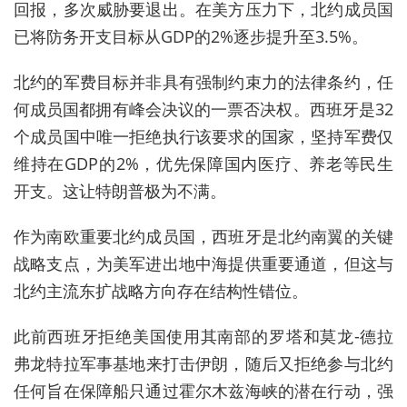
回报，多次威胁要退出。在美方压力下，北约成员国
已将防务开支目标从GDP的2%逐步提升至3.5%。
北约的军费目标并非具有强制约束力的法律条约，任
何成员国都拥有峰会决议的一票否决权。西班牙是32
个成员国中唯一拒绝执行该要求的国家，坚持军费仅
维持在GDP的2%，优先保障国内医疗、养老等民生
开支。这让特朗普极为不满。
作为南欧重要北约成员国，西班牙是北约南翼的关键
战略支点，为美军进出地中海提供重要通道，但这与
北约主流东扩战略方向存在‌结构性错位‌。
此前西班牙拒绝美国使用其南部的‌罗塔和莫龙-德拉
弗龙特拉军事基地‌来打击伊朗，随后又拒绝参与北约
任何旨在保障船只通过霍尔木兹海峡的潜在行动，强