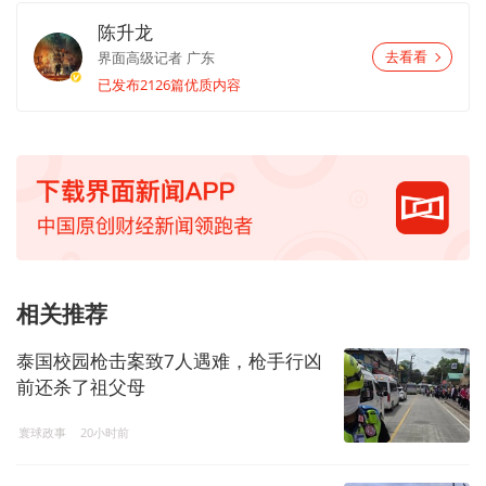
陈升龙
界面高级记者
广东
去看看
已发布2126篇优质内容
相关推荐
泰国校园枪击案致7人遇难，枪手行凶
前还杀了祖父母
寰球政事
20小时前