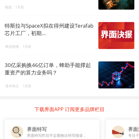
镜面
1天前
特斯拉与SpaceX拟在得州建设Terafab
芯片工厂，初期...
商业快报
1天前
30亿采购换46亿订单，蜂助手能撑起
重资产的算力业务吗？
资本风云
1天前
下载界面APP 订阅更多品牌栏目
界面特写
界面
界面特写栏目不定期推出特写报道，
专注