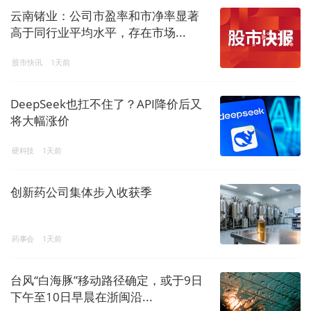
云南锗业：公司市盈率和市净率显著
高于同行业平均水平，存在市场...
股市快讯
1天前
DeepSeek也扛不住了？API降价后又
将大幅涨价
硬科技
1天前
创新药公司集体步入收获季
药事会
1天前
台风“白海豚”移动路径确定，或于9日
下午至10日早晨在浙闽沿...