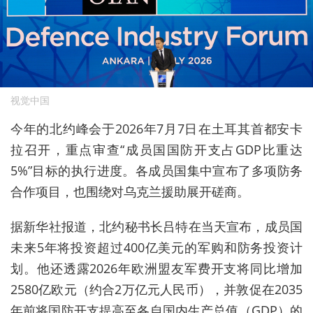
视觉中国
今年的北约峰会于‌2026年7月7日‌在土耳其首都安卡
拉召开，重点审查“成员国国防开支占GDP比重达
5%”目标的执行进度。各成员国集中宣布了多项防务
合作项目，也围绕对乌克兰援助展开磋商。
据新华社报道，北约秘书长吕特在当天宣布，成员国
未来5年将投资超过400亿美元的军购和防务投资计
划。他还透露2026年欧洲盟友军费开支将同比增加
2580亿欧元（约合2万亿元人民币），并敦促在2035
年前将国防开支提高至各自国内生产总值（GDP）的