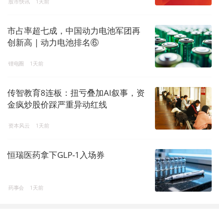
股市快讯
1天前
市占率超七成，中国动力电池军团再
创新高 | 动力电池排名⑥
锂电圈
1天前
传智教育8连板：扭亏叠加AI叙事，资
金疯炒股价踩严重异动红线
资本风云
1天前
恒瑞医药拿下GLP-1入场券
药事会
1天前