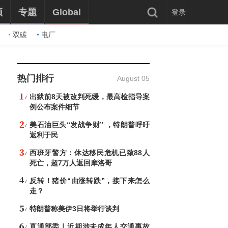
频
专题
Global
登录
双碳
电厂
热门排行
August 05
出狱前8天被改判死缓，最高检指导案
例公布案件细节
美石油巨头“发战争财” ，特朗普呼吁
返利于民
西班牙警方：休达移民危机已致88人
死亡，超7万人返回摩洛哥
反转！猪价“由涨转跌”，接下来怎么
走？
特朗普称美伊3日将举行谈判
直通部委｜近期涉未成年人交通事故