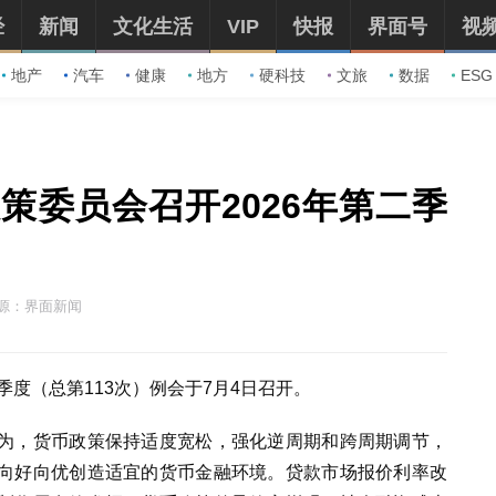
经
新闻
文化生活
VIP
快报
界面号
视
地产
汽车
健康
地方
硬科技
文旅
数据
ESG
策委员会召开2026年第二季
源：界面新闻
季度（总第113次）例会于7月4日召开。
为，货币政策保持适度宽松，强化逆周期和跨周期调节，
向好向优创造适宜的货币金融环境。贷款市场报价利率改