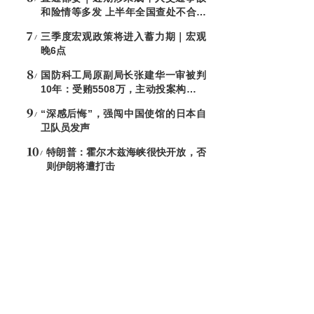
和险情等多发 上半年全国查处不合格
电子秤8544台
三季度宏观政策将进入蓄力期｜宏观
晚6点
国防科工局原副局长张建华一审被判
10年：受贿5508万，主动投案构成自
首
“深感后悔”，强闯中国使馆的日本自
卫队员发声
特朗普：霍尔木兹海峡很快开放，否
则伊朗将遭打击