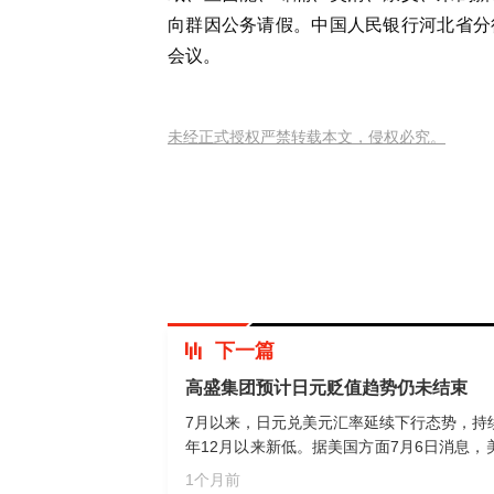
向群因公务请假。中国人民银行河北省分
会议。
未经正式授权严禁转载本文，侵权必究。
下一篇
高盛集团预计日元贬值趋势仍未结束
7月以来，日元兑美元汇率延续下行态势，持续刷
年12月以来新低。据美国方面7月6日消息
悉，高盛集团将未来12个月日元对美元汇率预
1个月前