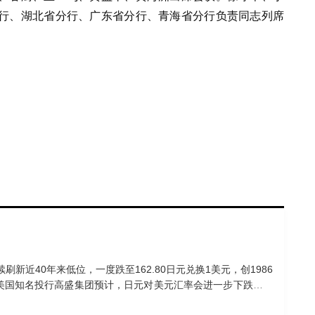
行、湖北省分行、广东省分行、青海省分行负责同志列席
新近40年来低位，一度跌至162.80日元兑换1美元，创1986
，美国知名投行高盛集团预计，日元对美元汇率会进一步下跌。据
测从此前的155日元兑换1美元调整为165日元兑换1美元。除一