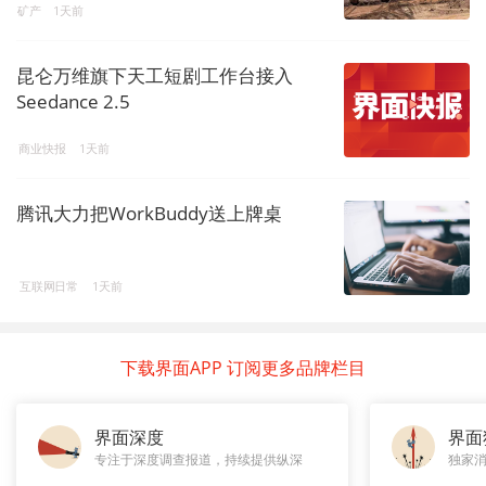
矿产
1天前
昆仑万维旗下天工短剧工作台接入
Seedance 2.5
商业快报
1天前
腾讯大力把WorkBuddy送上牌桌
互联网日常
1天前
下载界面APP 订阅更多品牌栏目
界面深度
界面
专注于深度调查报道，持续提供纵深
独家