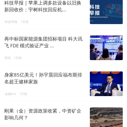
科技早报 | 苹果上调多款设备以旧换
新回收价；宇树科技回应机...
科技早报
1天前
再中标国家能源集团招标项目 科大讯
飞 FDE 模式验证产业 ...
资讯
1天前
身家85亿美元！孙宇晨回应福布斯排
名超王健林家族
金融live
1天前
刚果（金）资源政策收紧，中资矿企
影响几何？