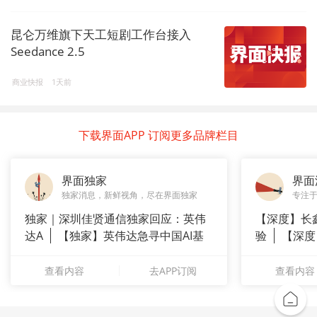
昆仑万维旗下天工短剧工作台接入
Seedance 2.5
商业快报
1天前
下载界面APP 订阅更多品牌栏目
界面独家
界面
独家消息，新鲜视角，尽在界面独家
专注
独家｜深圳佳贤通信独家回应：英伟
【深度】长
达A
【独家】英伟达急寻中国AI基
验
【深度
站供应商
崇拜”
查看内容
去APP订阅
查看内容