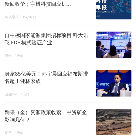
新回收价；宇树科技回应机...
科技早报
19小时前
再中标国家能源集团招标项目 科大讯
飞 FDE 模式验证产业 ...
资讯
1天前
身家85亿美元！孙宇晨回应福布斯排
名超王健林家族
金融live
1天前
刚果（金）资源政策收紧，中资矿企
影响几何？
矿产
1天前