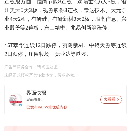
连板股方面，恒尚节能8连板，欢瑞世纪6天3板，浙
江美大5天3板，视源股份3连板，崇达技术、大元泵
业4天2板，有研硅、有研新材3天2板，浪潮信息、兴
业股份等2连板，东山精密、兆易创新等涨停。
*ST萃华连续12日跌停，丽岛新材、中钢天源等连续
2日跌停，庄园牧场、竞业达等跌停。
广告等商务合作，
请点击这里
未经正式授权严禁转载本文，侵权必究。
界面快报
界面编辑
去看看
已发布89.7W篇优质内容