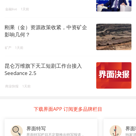
金融live
1天前
刚果（金）资源政策收紧，中资矿企
影响几何？
矿产
1天前
昆仑万维旗下天工短剧工作台接入
Seedance 2.5
商业快报
1天前
下载界面APP 订阅更多品牌栏目
界面特写
界面
界面特写栏目不定期推出特写报道，
独家