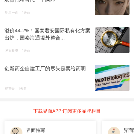
明星一面
1天前
溢价44.2%！国泰君安国际私有化方案
出炉，国泰海通境外整合...
界面投资
1天前
创新药企自建工厂的尽头是卖给药明
药事会
1天前
下载界面APP 订阅更多品牌栏目
界面特写
界面