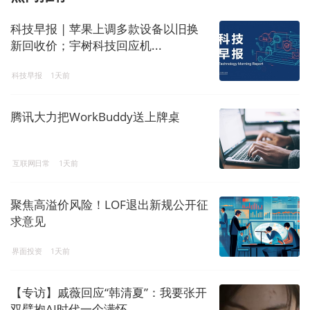
科技早报 | 苹果上调多款设备以旧换
新回收价；宇树科技回应机...
科技早报
1天前
腾讯大力把WorkBuddy送上牌桌
互联网日常
1天前
聚焦高溢价风险！LOF退出新规公开征
求意见
界面投资
1天前
【专访】戚薇回应“韩清夏”：我要张开
双臂抱AI时代一个满怀