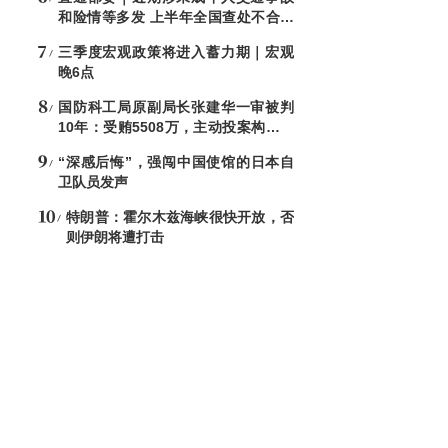
和险情等多发 上半年全国查处不合格
电子秤8544台
三季度宏观政策将进入蓄力期｜宏观
晚6点
国防科工局原副局长张建华一审被判
10年：受贿5508万，主动投案构成自
首
“深感后悔”，强闯中国使馆的日本自
卫队员发声
特朗普：霍尔木兹海峡很快开放，否
则伊朗将遭打击