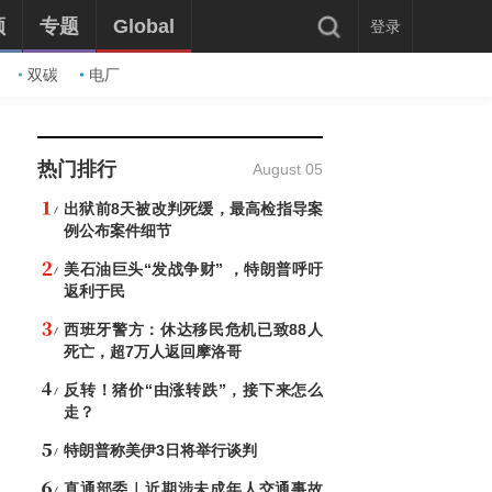
频
专题
Global
登录
双碳
电厂
热门排行
August 05
出狱前8天被改判死缓，最高检指导案
例公布案件细节
美石油巨头“发战争财” ，特朗普呼吁
返利于民
西班牙警方：休达移民危机已致88人
死亡，超7万人返回摩洛哥
反转！猪价“由涨转跌”，接下来怎么
走？
特朗普称美伊3日将举行谈判
直通部委｜近期涉未成年人交通事故