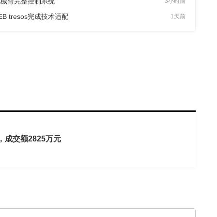
机械臂完整控制系统
3小时前
EB tresos完成技术适配
1天前
成交额2825万元