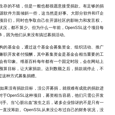
生存的不错，但是一般也都很愿意接受捐款。有足够的捐
源软件方面倾斜一些，这当然是好事。大部分软件和IT企
项目们，同时也争取自己在开源社区的影响力和发言权，
况，都不算少。但为什么一年前，OpenSSL这个项目每
单，因为他们从来没有搞过募捐活动。
构的基金会，通过这个基金会募集资金、组织活动、推广
兼职开发者付报酬，其中募集资金是基金会相当重要的工
会有印象。维基百科每年都有一个固定时段，会在网站上
预算目标，让大家捐款。达到数额之后，捐款就停止，不
过这种方式募集捐赠。
金，如果没有捐款目标，没公开募捐，就很难有成批的捐款进
于OpenSSL这种项目，募资相当容易，他们只需公开发
手。当“心脏出血”发生之后，诸多企业惊讶的不是只有一
直没筹款。OpenSSL从来没公布过自己的财务状况，没