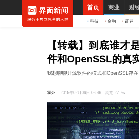
首页
商业
财
科技
金融
证券
【转载】到底谁才
件和OpenSSL的真
我想聊聊开源软件的模式和OpenSSL
霍炬
2015年02月06日 06:46
浏览 27.7w