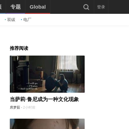
频
专题
Global
登录
双碳
电厂
推荐阅读
当萨莉·鲁尼成为一种文化现象
席梦茹
·
2小时前