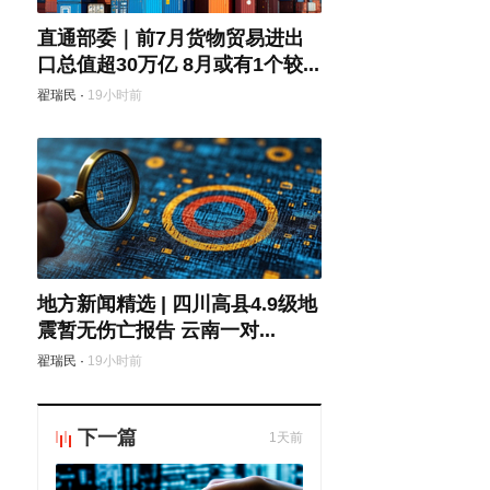
直通部委｜前7月货物贸易进出
口总值超30万亿 8月或有1个较...
翟瑞民
·
19小时前
地方新闻精选 | 四川高县4.9级地
震暂无伤亡报告 云南一对...
翟瑞民
·
19小时前
下一篇
1天前