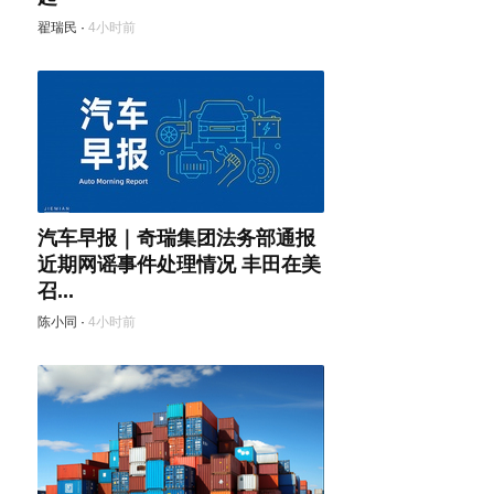
翟瑞民
·
4小时前
汽车早报｜奇瑞集团法务部通报
近期网谣事件处理情况 丰田在美
召...
陈小同
·
4小时前