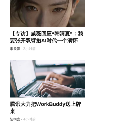
【专访】戚薇回应“韩清夏”：我
要张开双臂抱AI时代一个满怀
李欣媛
·
2小时前
腾讯大力把WorkBuddy送上牌
桌
陆柯言
·
4小时前