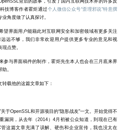
penSSL背后的故事，引发了国内互联网技术界的许多反
科技博客作者霍炬通过
个人微信公众号“歪理邪说”特意撰
专业角度做了认真探讨。
希望界面用户能藉此对互联网安全和加密领域有更多关注
章远远不够，我们非常欢迎用户提供更多专业的意见和视
表现点赞。
来参与界面稿件的制作，霍炬先生本人也会在三月底来界
帮助。
文转载他的这篇文章如下：
关于OpenSSL和开源项目的“隐形战友”一文。开始觉得不
L严重漏洞，从去年（2014）4月初被公众知道，到现在已有
尽管这篇文章充满了误解、硬伤和企业宣传，我也没太在