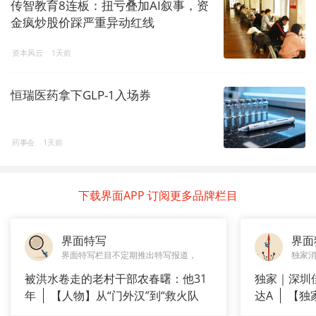
传智教育8连板：扭亏叠加AI叙事，资
金疯炒股价踩严重异动红线
资本风云
1天前
恒瑞医药拿下GLP-1入场券
药事会
1天前
下载界面APP 订阅更多品牌栏目
界面特写
界面
界面特写栏目不定期推出特写报道，
独家
被洪水卷走的老村干部农春曙：他31
独家｜深圳
年
【人物】从“门外汉”到“救火队
达A
【独
长”：
站供应商