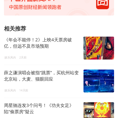
相关推荐
《年会不能停！2》上映4天票房破
亿，但远不及市场预期
娱乐风向
2天前
薛之谦演唱会被指“跳票”，买杭州站变
北京站，大麦、猫眼回应
娱乐风向
14天前
周星驰连发3个问号！《功夫女足》
陷“偷票房”疑云