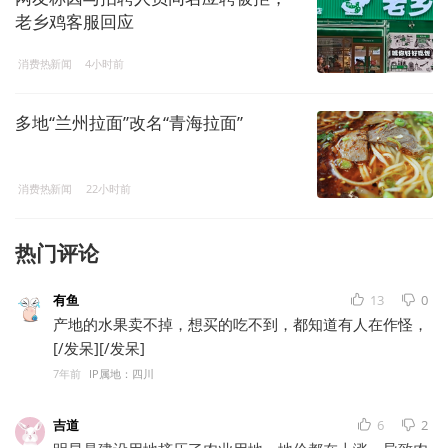
老乡鸡客服回应
消费热新闻
4小时前
多地“兰州拉面”改名“青海拉面”
消费热新闻
22小时前
热门评论
有鱼
13
0
产地的水果卖不掉，想买的吃不到，都知道有人在作怪，
[/发呆][/发呆]
7年前
IP属地：四川
吉道
6
2