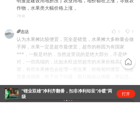
明显是建设用地挤压了农业用地，地价都在上涨，导致农
作物，水果类大幅价格上涨，
7年前
🌈志达
5
1
认为水果摊比较便宜，完全是错觉，水果摊大多称量会做
手脚，水果一定是超市最便宜，超市的称因为有国家
***，一般是对的，当然这里说的是绝大部分，不是绝
对，一些高端的，比如永旺这些超市的水果价格高的离
谱，有些水果摊也会处理一些次果，价格相对便宜，但是
质量没保障，吃了出了问题，那只能自认倒霉，所以总结
水果还是应该去普通的超市买，一年下来可以节省不少钱
7年前
IP属地：安徽
“锂业双雄”净利齐翻番，扣非净利却呈“冷暖”两
打开
级
打开APP，查看全部评论，抢神评席位
热门推荐