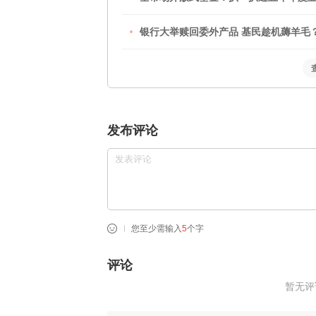
银行大举赎回委外产品 基民趁机薅羊
发布评论
您至少需输入
5
个字
评论
暂无评