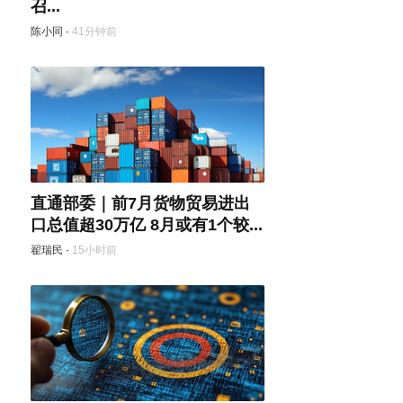
召...
陈小同
·
41分钟前
直通部委｜前7月货物贸易进出
口总值超30万亿 8月或有1个较...
翟瑞民
·
15小时前