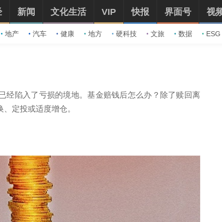
经
新闻
文化生活
VIP
快报
界面号
视
地产
汽车
健康
地方
硬科技
文旅
数据
ESG
已经陷入了亏损的境地。基金赔钱后怎么办？除了赎回离
换、定投或适度增仓。