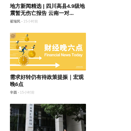
地方新闻精选 | 四川高县4.9级地
震暂无伤亡报告 云南一对...
翟瑞民
·
15小时前
需求好转仍有待政策提振｜宏观
晚6点
辛圆
·
15小时前