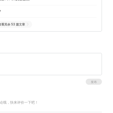
毛？
53
查看其余
篇文章
发布
论哦，快来评价一下吧！