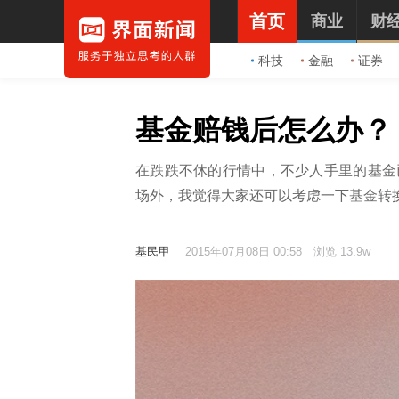
首页
商业
财
科技
金融
证券
基金赔钱后怎么办？
在跌跌不休的行情中，不少人手里的基金
场外，我觉得大家还可以考虑一下基金转
基民甲
2015年07月08日 00:58
浏览 13.9w