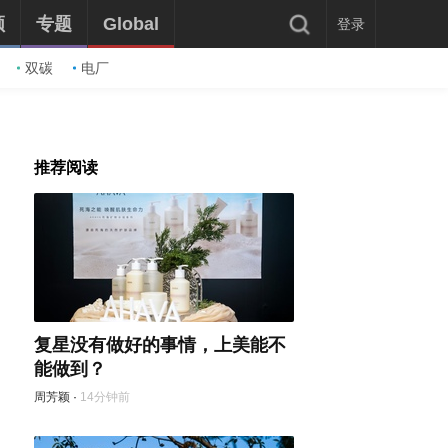
频
专题
Global
登录
双碳
电厂
推荐阅读
复星没有做好的事情，上美能不
能做到？
周芳颖
·
14分钟前