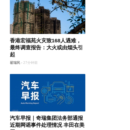
香港宏福苑火灾致168人遇难，
最终调查报告：大火或由烟头引
起
翟瑞民
·
27分钟前
汽车早报｜奇瑞集团法务部通报
近期网谣事件处理情况 丰田在美