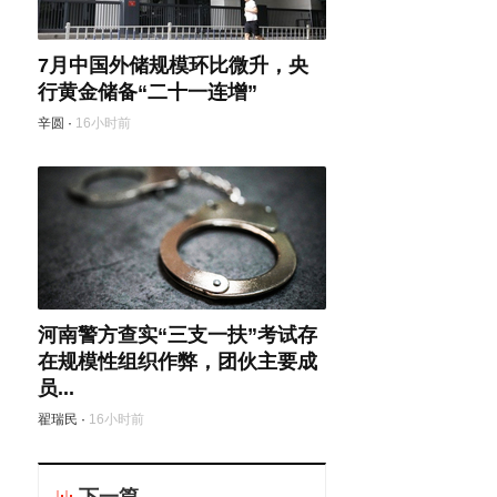
7月中国外储规模环比微升，央
行黄金储备“二十一连增”
辛圆
·
16小时前
河南警方查实“三支一扶”考试存
在规模性组织作弊，团伙主要成
员...
翟瑞民
·
16小时前