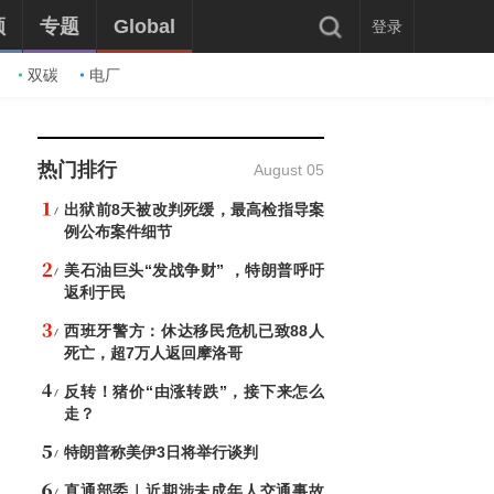
频
专题
Global
登录
双碳
电厂
热门排行
August 05
出狱前8天被改判死缓，最高检指导案
例公布案件细节
美石油巨头“发战争财” ，特朗普呼吁
返利于民
西班牙警方：休达移民危机已致88人
死亡，超7万人返回摩洛哥
反转！猪价“由涨转跌”，接下来怎么
走？
特朗普称美伊3日将举行谈判
直通部委｜近期涉未成年人交通事故