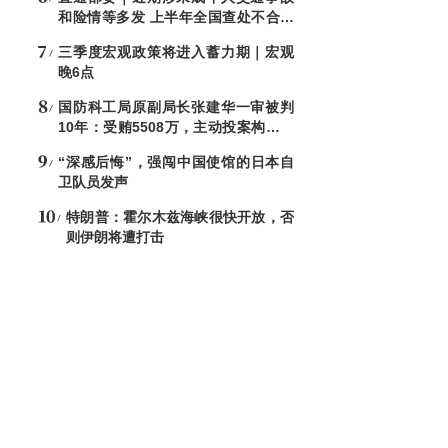
和险情等多发 上半年全国查处不合格
电子秤8544台
三季度宏观政策将进入蓄力期｜宏观
晚6点
国防科工局原副局长张建华一审被判
10年：受贿5508万，主动投案构成自
首
“深感后悔”，强闯中国使馆的日本自
卫队员发声
特朗普：霍尔木兹海峡很快开放，否
则伊朗将遭打击