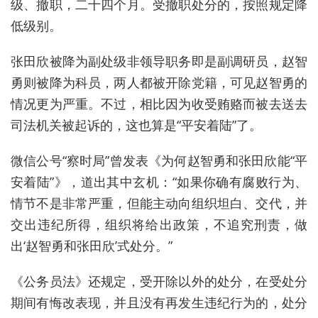
级、撤职，二十四个月。受撤职处分的，按照规定降
低级别。
张田欣被降为副处级非领导职务即是副调研员，赵智
勇则被降为科员，两人都被开除党籍，可见赵智勇的
情况更为严重。不过，相比因为收受贿赂而被去送去
司法机关被起诉的，这也算是“平安着陆”了。
微信公号“察时局”曾发表《为何赵智勇和张田欣能“平
安着陆”》，道出其中玄机：“如果你确有腐败行为、
情节不是非常严重，但能主动向组织坦白、交代，并
交出违纪所得，组织将给出政策，不追究刑责，做
出‘赵智勇和张田欣’式处分。”
《公务员法》还规定，受开除以外的处分，在受处分
期间有悔改表现，并且没有再发生违纪行为的，处分