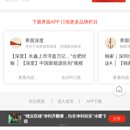
下载界面APP 订阅更多品牌栏目
界面深度
界面
专注于深度调查报道，持续提供纵深
独家
【深度】长鑫上市浮盈万亿，“合肥经
独家｜深圳
验
【深度】中国新能源告别“规模
达A
【独
崇拜”
站供应商
查看内容
去APP订阅
查看内容
关注界面
进入首页
APP下载
“锂业双雄”净利齐翻番，扣非净利却呈“冷暖”两
打开
级