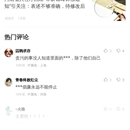
知”引关注：表述不够准确，待修改后
印发
政前方
1天前
热门评论
囚鹑求存
3
4
贪污的事没人知道里面的***，除了他们自己
10年前
IP属地：上海
青春终败红尘
3
3
***倡廉永远不能停止
10年前
IP属地：河南
~火狼
0
0
太累啦！！！！
10年前