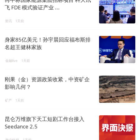
飞 FDE 模式验证产业 ...
资讯
1天前
身家85亿美元！孙宇晨回应福布斯排
名超王健林家族
金融live
1天前
刚果（金）资源政策收紧，中资矿企
影响几何？
矿产
1天前
昆仑万维旗下天工短剧工作台接入
Seedance 2.5
商业快报
1天前