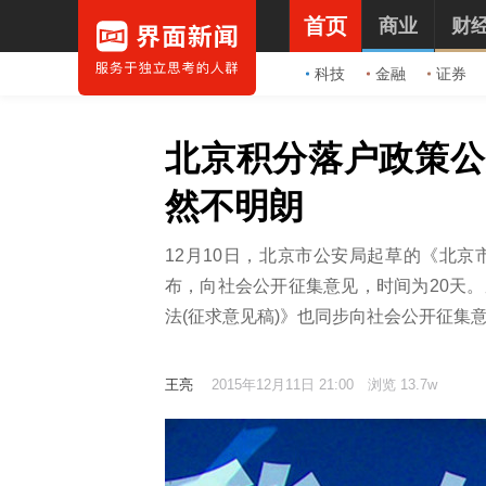
首页
商业
财
科技
金融
证券
北京积分落户政策公
然不明朗
12月10日，北京市公安局起草的《北
布，向社会公开征集意见，时间为20天
法(征求意见稿)》也同步向社会公开征集
王亮
2015年12月11日 21:00
浏览 13.7w