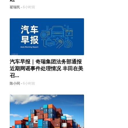
翟瑞民
·
6小时前
汽车早报｜奇瑞集团法务部通报
近期网谣事件处理情况 丰田在美
召...
陈小同
·
6小时前