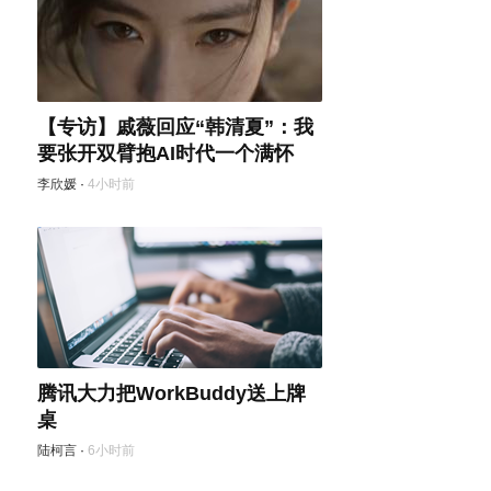
【专访】戚薇回应“韩清夏”：我
要张开双臂抱AI时代一个满怀
李欣媛
·
4小时前
腾讯大力把WorkBuddy送上牌
桌
陆柯言
·
6小时前