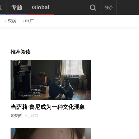
频
专题
Global
登录
双碳
电厂
推荐阅读
当萨莉·鲁尼成为一种文化现象
席梦茹
·
4小时前