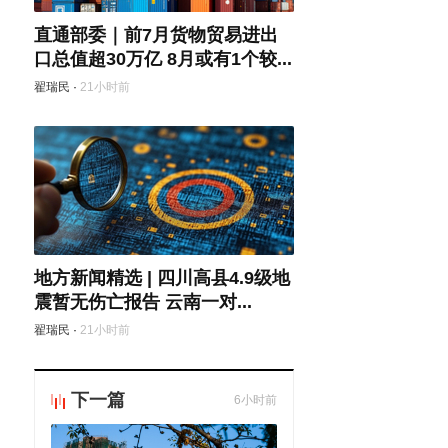
直通部委｜前7月货物贸易进出
口总值超30万亿 8月或有1个较...
翟瑞民
·
21小时前
地方新闻精选 | 四川高县4.9级地
震暂无伤亡报告 云南一对...
翟瑞民
·
21小时前
下一篇
6小时前