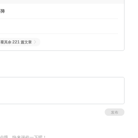
不降
221
查看其余
篇文章
发布
论哦，快来评价一下吧！