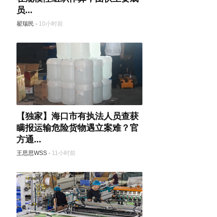
员...
翟瑞民
·
10小时前
【独家】海口市有执法人员查获
瞒报运输危险货物遇立案难？官
方通...
王思思WSS
·
11小时前