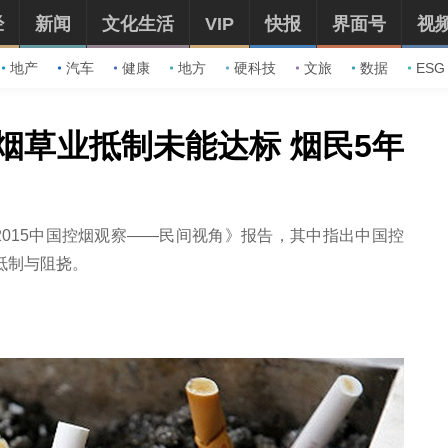
经
新闻
文化生活
VIP
快报
界面号
视
地产
汽车
健康
地方
硬科技
文旅
数据
ESG
烟草业抵制未能达标 烟民5年
2015中国控烟观察——民间视角》报告，其中指出中国控
抵制与阻挠。