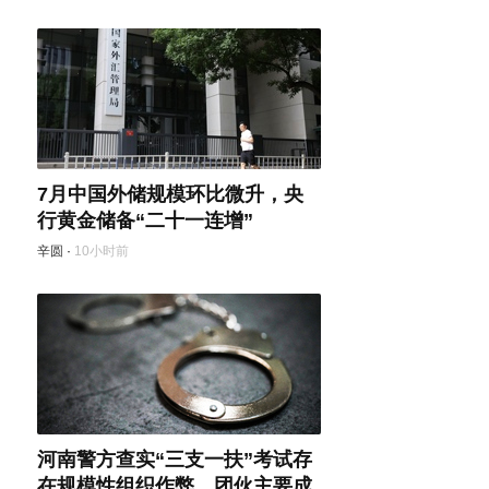
7月中国外储规模环比微升，央
行黄金储备“二十一连增”
辛圆
·
10小时前
河南警方查实“三支一扶”考试存
在规模性组织作弊，团伙主要成