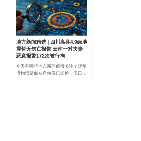
地方新闻精选 | 四川高县4.9级地
震暂无伤亡报告 云南一对夫妻
恶意报警172次被行拘
今天有哪些地方新闻值得关注？观复
博物馆疑似被盗佛像已送检，海口方
面：调查有进展；客流集中等原因致
部分观众入场受阻，浙江省博物馆致
歉；佛山通报“一中学教师招聘前13
名被淘汰，后5名进体检”。