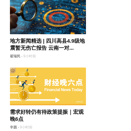
地方新闻精选 | 四川高县4.9级地
震暂无伤亡报告 云南一对...
翟瑞民
·
9小时前
需求好转仍有待政策提振｜宏观
晚6点
辛圆
·
9小时前