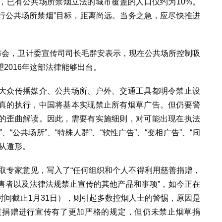
，已有公共场所禁烟立法的城市覆盖的人口仅约为10%。
推行公共场所禁烟”目标，距离尚远。当务之急，应尽快推进
布会，卫计委宣传司司长毛群安表示，现在公共场所控制吸
2016年这部法律能够出台。
大众传播媒介、公共场所、户外、交通工具都明令禁止设
真的执行，中国将基本实现禁止所有烟草广告。但仍要警
的歪曲解读。因此，需要有实施细则，对可能出现在执法
“公共场所”、“特殊人群”、“软性广告”、“变相广告”、“间
从遁形。
听取专家意见，写入了“任何组织和个人不得利用慈善捐赠，
售者以及法律法规禁止宣传的其他产品和事项”，如今正在
间截止1月31日），则引起多数控烟人士的警惕，原因是
过捐赠进行宣传有了更加严格的规定，但仍未禁止烟草捐