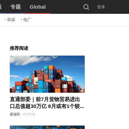
频
专题
Global
登录
双碳
电厂
推荐阅读
直通部委｜前7月货物贸易进出
口总值超30万亿 8月或有1个较...
翟瑞民
·
9小时前