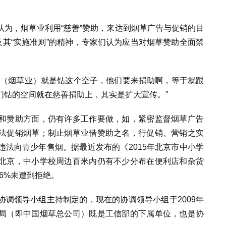
为，烟草业利用“慈善”赞助，来达到烟草广告与促销的目
及其“实施准则”的精神，专家们认为应当对烟草赞助全面禁
们（烟草业）就是钻这个空子，他们要来捐助啊，等于就跟
们钻的空间就在慈善捐助上，其实是扩大宣传。”
和赞助方面，仍有许多工作要做，如，紧密监督烟草广告
法促销烟草；制止烟草业借赞助之名，行促销、营销之实
法向青少年售烟。据最近发布的《2015年北京市中小学
北京，中小学校周边百米内仍有不少分布在便利店和杂货
6%未遭到拒绝。
调领导小组主持制定的，现在的协调领导小组于2009年
局（即中国烟草总公司）既是工信部的下属单位，也是协