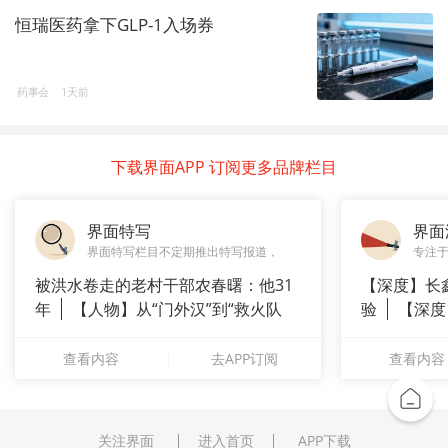
恒瑞医药拿下GLP-1入场券
药事会
1天前
下载界面APP 订阅更多品牌栏目
界面特写
界面
界面特写栏目不定期推出特写报道，
专注
被洪水卷走的老村干部农春曙：他31
【深度】长
年
【人物】从“门外汉”到“救火队
验
【深度
长”：
崇拜”
查看内容
去APP订阅
查看内容
关注界面
进入首页
APP下载