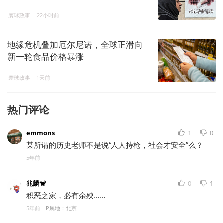
寰球政事
22小时前
地缘危机叠加厄尔尼诺，全球正滑向
新一轮食品价格暴涨
寰球政事
1天前
热门评论
emmons
1
0
某所谓的历史老师不是说“人人持枪，社会才安全”么？
5年前
兆麟🐒
0
1
积恶之家，必有余殃……
5年前
IP属地：北京