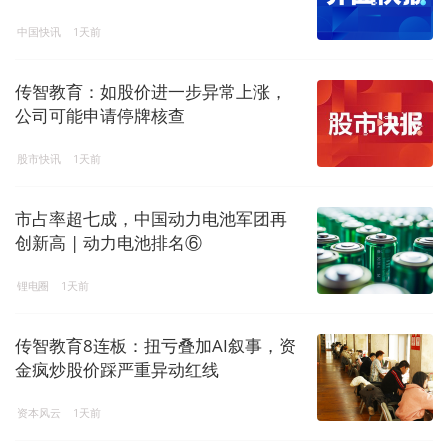
中国快讯
1天前
传智教育：如股价进一步异常上涨，
公司可能申请停牌核查
股市快讯
1天前
市占率超七成，中国动力电池军团再
创新高 | 动力电池排名⑥
锂电圈
1天前
传智教育8连板：扭亏叠加AI叙事，资
金疯炒股价踩严重异动红线
资本风云
1天前