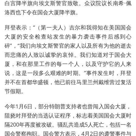
白宫降半旗向埃文斯警官致敬。众议院议长南希·佩
洛西也下令在国会大厦降半旗。
拜登表示：“（第一夫人）吉尔和我得知在美国国会
大厦的安全检查站发生的暴力袭击事件后感到心
碎”，“我们向埃文斯警官的家人以及所有为他的逝去
而悲痛的人致以诚挚的哀悼。我们知道对于国会大
厦，和在那里工作的每一个人，以及守护它的人来
说，这是一段多么艰难的时期。”事件发生时，拜登
并不在首都华盛顿，他已前往马里兰州戴维营过复活
节假期。
今年1月6日，部分特朗普支持者也曾闯入国会大厦，
阻挠对拜登的当选认证程序，标志着美国国会大厦时
隔200年再度被攻破。骚乱共造成5人死亡，包括一名
国会警察殉职。国会警方表示，4月2日的袭警事件与