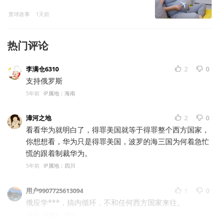
寰球政事
1天前
热门评论
李满仓6310
2
0
支持俄罗斯
5年前
IP属地：海南
漳河之地
2
0
看看华为就明白了，得罪美国就等于得罪整个西方国家，
你想想看，华为只是得罪美国，波罗的海三国为何着急忙
慌的跟着制裁华为。
5年前
IP属地：四川
用户9907725613094
1
0
俄应学***，搞内循环，不和任何西方国家来往。
5年前
IP属地：四川