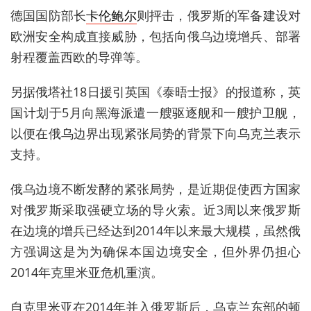
德国国防部长
卡伦鲍尔
则抨击，俄罗斯的军备建设对
欧洲安全构成直接威胁，包括向俄乌边境增兵、部署
射程覆盖西欧的导弹等。
另据俄塔社18日援引英国《泰晤士报》的报道称，英
国计划于5月向黑海派遣一艘驱逐舰和一艘护卫舰，
以便在俄乌边界出现紧张局势的背景下向乌克兰表示
支持。
俄乌边境不断发酵的紧张局势，是近期促使西方国家
对俄罗斯采取强硬立场的导火索。近3周以来俄罗斯
在边境的增兵已经达到2014年以来最大规模，虽然俄
方强调这是为为确保本国边境安全，但外界仍担心
2014年克里米亚危机重演。
自克里米亚在2014年并入俄罗斯后，乌克兰东部的顿