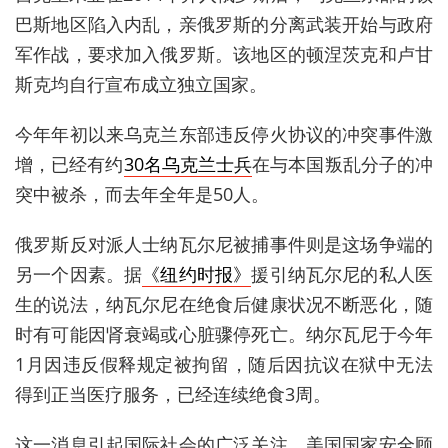
巴斯地区陷入内乱，亲俄罗斯的分离武装开始与政府
军作战，要求加入俄罗斯。该地区的顿涅茨克和卢甘
斯克均自行宣布成立独立国家。
今年年初以来乌克兰东部违反停火协议的冲突事件激
增，已经有约
30名乌克兰士兵
在与本国叛乱分子的冲
突中被杀，而去年全年是50人。
俄罗斯反对派人士纳瓦尔尼被捕事件则是这场争端的
另一个因素。据
《纽约时报》
援引纳瓦尔尼的私人医
生的说法，纳瓦尔尼在绝食后健康状况不断恶化，随
时有可能因肾衰竭或心脏骤停死亡。纳尔瓦尼于今年
1月因违反假释规定被拘留，随后因抗议在狱中无法
得到正当医疗服务，已经连续绝食3周。
这一消息引起国际社会的广泛关注。美国国家安全顾