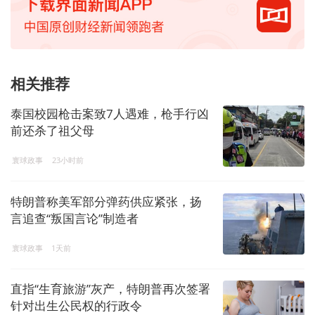
相关推荐
泰国校园枪击案致7人遇难，枪手行凶
前还杀了祖父母
寰球政事
23小时前
特朗普称美军部分弹药供应紧张，扬
言追查“叛国言论”制造者
寰球政事
1天前
直指“生育旅游”灰产，特朗普再次签署
针对出生公民权的行政令