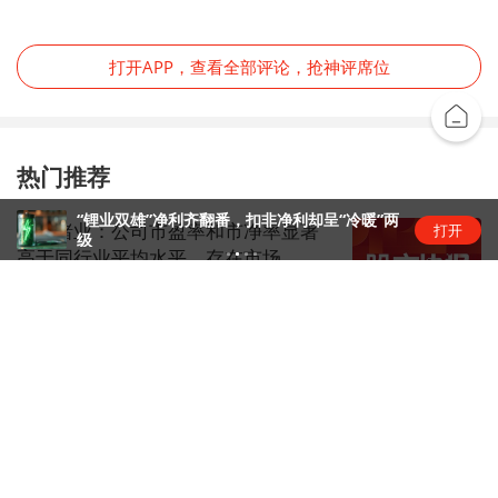
打开APP，查看全部评论，抢神评席位
热门推荐
“锂业双雄”净利齐翻番，扣非净利却呈“冷暖”两
云南锗业：公司市盈率和市净率显著
打开
级
高于同行业平均水平，存在市场...
股市快讯
1天前
上海打通脑机接口技术走向市场的“三
道关” | 国家未来产业地...
两小时经济圈
1天前