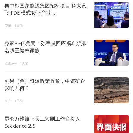
再中标国家能源集团招标项目 科大讯
飞 FDE 模式验证产业 ...
资讯
1天前
身家85亿美元！孙宇晨回应福布斯排
名超王健林家族
金融live
1天前
刚果（金）资源政策收紧，中资矿企
影响几何？
矿产
1天前
昆仑万维旗下天工短剧工作台接入
Seedance 2.5