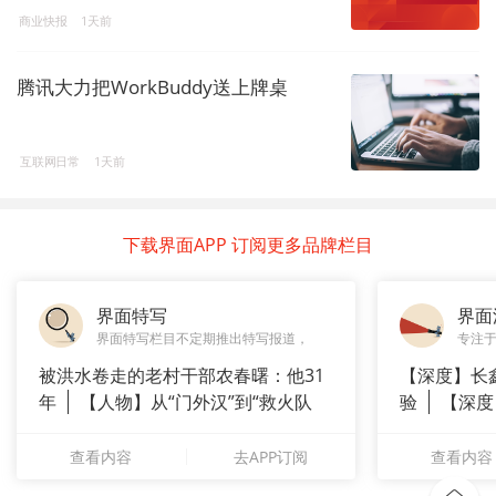
商业快报
1天前
腾讯大力把WorkBuddy送上牌桌
互联网日常
1天前
下载界面APP 订阅更多品牌栏目
界面特写
界面
界面特写栏目不定期推出特写报道，
专注
被洪水卷走的老村干部农春曙：他31
【深度】长
年
【人物】从“门外汉”到“救火队
验
【深度
长”：
崇拜”
查看内容
去APP订阅
查看内容