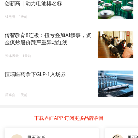
创新高 | 动力电池排名⑥
锂电圈
1天前
传智教育8连板：扭亏叠加AI叙事，资
金疯炒股价踩严重异动红线
资本风云
1天前
恒瑞医药拿下GLP-1入场券
药事会
1天前
下载界面APP 订阅更多品牌栏目
界面深度
界面