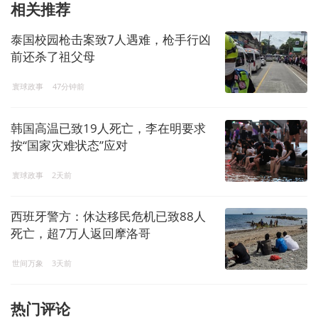
相关推荐
泰国校园枪击案致7人遇难，枪手行凶
前还杀了祖父母
寰球政事
47分钟前
韩国高温已致19人死亡，李在明要求
按“国家灾难状态”应对
寰球政事
2天前
西班牙警方：休达移民危机已致88人
死亡，超7万人返回摩洛哥
世间万象
3天前
热门评论