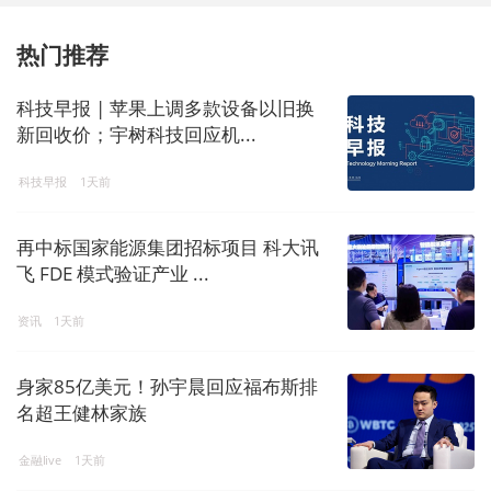
热门推荐
科技早报 | 苹果上调多款设备以旧换
新回收价；宇树科技回应机...
科技早报
1天前
再中标国家能源集团招标项目 科大讯
飞 FDE 模式验证产业 ...
资讯
1天前
身家85亿美元！孙宇晨回应福布斯排
名超王健林家族
金融live
1天前