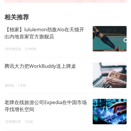
相关推荐
【独家】lululemon劲敌Alo在天猫开
出内地首家官方旗舰店
时尚商业说
5小时前
腾讯大力把WorkBuddy送上牌桌
硬科技
1天前
老牌在线旅游公司Expedia在中国市场
寻找增长空间
互联网日常
2天前