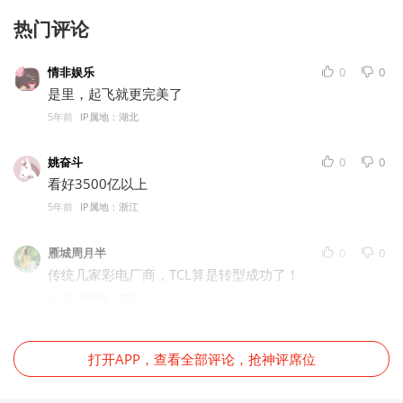
热门评论
情非娱乐
0
0
是里，起飞就更完美了
5年前
IP属地：湖北
姚奋斗
0
0
看好3500亿以上
5年前
IP属地：浙江
雁城周月半
0
0
传统几家彩电厂商，TCL算是转型成功了！
5年前
IP属地：甘肃
打开APP，查看全部评论，抢神评席位