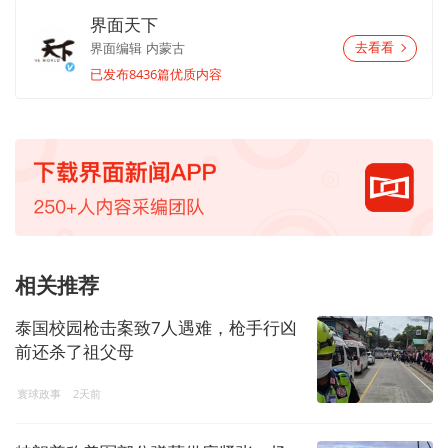
界面天下
界面编辑
内蒙古
去看看
已发布8436篇优质内容
相关推荐
泰国校园枪击案致7人遇难，枪手行凶
前还杀了祖父母
寰球政事
2天前