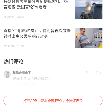
特朗普称美军部分弹药供应紧张，扬
言追查“叛国言论”制造者
寰球政事
2天前
直指“生育旅游”灰产，特朗普再次签署
针对出生公民权的行政令
寰球政事
2天前
热门评论
和我余情未了
1
1
很好！是我也投否决票！
5年前
IP属地：浙江
打开APP，查看全部评论，抢神评席位