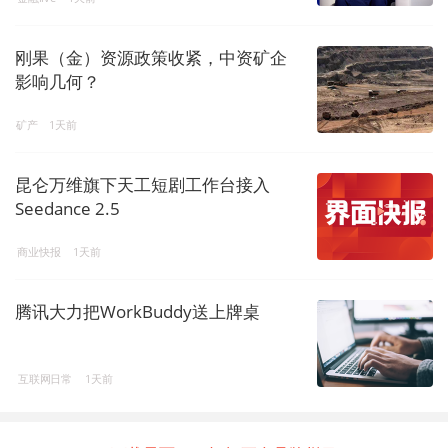
刚果（金）资源政策收紧，中资矿企
影响几何？
矿产
1天前
昆仑万维旗下天工短剧工作台接入
Seedance 2.5
商业快报
1天前
腾讯大力把WorkBuddy送上牌桌
互联网日常
1天前