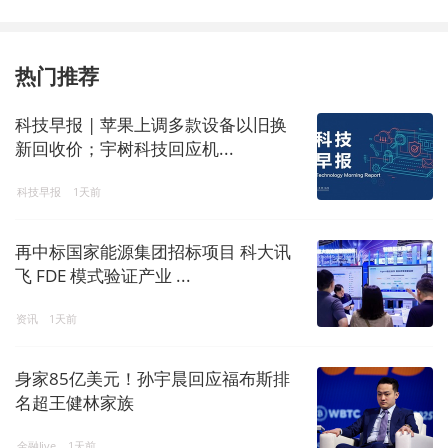
热门推荐
科技早报 | 苹果上调多款设备以旧换
新回收价；宇树科技回应机...
科技早报
1天前
再中标国家能源集团招标项目 科大讯
飞 FDE 模式验证产业 ...
资讯
1天前
身家85亿美元！孙宇晨回应福布斯排
名超王健林家族
金融live
1天前