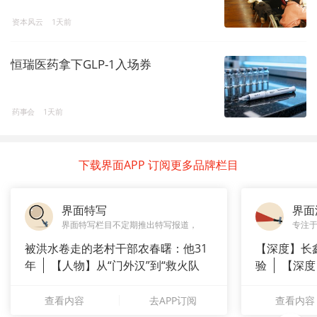
资本风云
1天前
恒瑞医药拿下GLP-1入场券
药事会
1天前
下载界面APP 订阅更多品牌栏目
界面特写
界面
界面特写栏目不定期推出特写报道，
专注
被洪水卷走的老村干部农春曙：他31
【深度】长
年
【人物】从“门外汉”到“救火队
验
【深度
长”：
崇拜”
查看内容
去APP订阅
查看内容