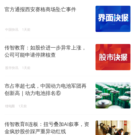
官方通报西安赛格商场坠亡事件
中国快讯
1天前
传智教育：如股价进一步异常上涨，
公司可能申请停牌核查
股市快讯
1天前
市占率超七成，中国动力电池军团再
创新高 | 动力电池排名⑥
锂电圈
1天前
传智教育8连板：扭亏叠加AI叙事，资
金疯炒股价踩严重异动红线