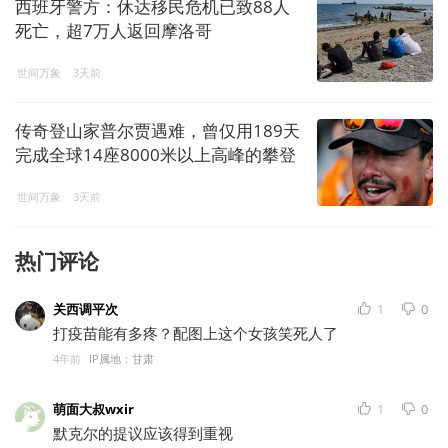
西班牙警方：休达移民危机已致88人
死亡，超7万人返回摩洛哥
世间万象
3天前
传奇登山家普尔贾遇难，曾仅用189天
完成全球14座8000米以上高峰的攀登
世间万象
3天前
热门评论
关西调平次
1
0
打疫苗能有多疼？配图上这个女孩笑死人了
4年前
IP属地：甘肃
萌面大叔wxir
1
0
默克尔的提议应该得到重视