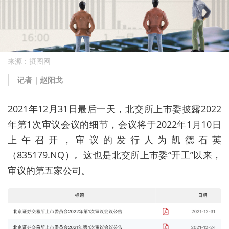
来源：摄图网
记者｜赵阳戈
2021年12月31日最后一天，北交所上市委披露2022
年第1次审议会议的细节，会议将于2022年1月10日
上午召开，审议的发行人为凯德石英
（835179.NQ）。这也是北交所上市委“开工”以来，
审议的第五家公司。