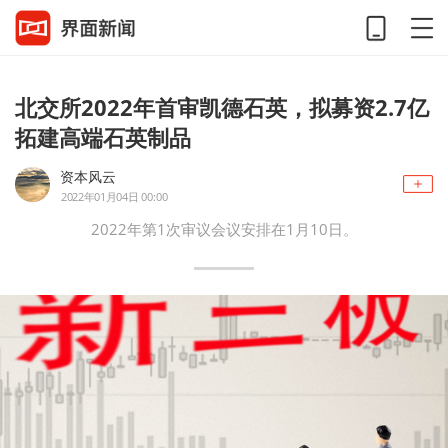
北交所2022年首审凯德石英，拟募资2.7亿
拓建高端石英制品
资本风云
2022年01月04日 00:00
2022年第1次审议会议安排在1月10日。