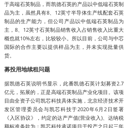
于高端石英制品，而凯德石英的产
品以中低端石英制
品为主，
虽然具有
8
、
12
英寸半导体生产线配套石英
制品的生产能力，但公司产品以中低端石英制品为
主，
8
、
12
英寸石英制品销售收入占销售收入比重大
概也就10%左右，比较较小。所以目前，公司与中芯
国际的合作主要以提供样品为主，并未实现批量供
货。
募投用地续租问题
据凯德石英说明书显示，此番凯德石英计划募资2.7
亿元，拓展的，正是高端石英制品产业化项目。该项
目由
全资子公司凯芯科技具体实施，北京经济技术开
发区管理委员会与凯芯科技于
2020
年
6
月
2
日签署
《入区协议》，约定的达产产值
(
营业收入
)
、达纳税
额标准条款为：
凯芯科技承诺项目于投产之日起三年