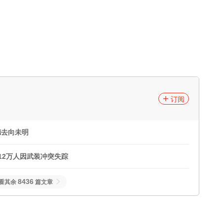
订阅
德去向未明
12万人因武装冲突失踪
8436
看其余
篇文章