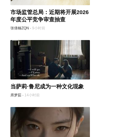
市场监管总局：近期将开展2026
年度公平竞争审查抽查
张倩楠ZQN
·
9小时前
当萨莉·鲁尼成为一种文化现象
席梦茹
·
14小时前