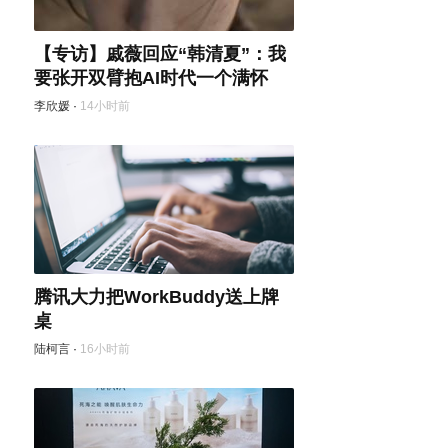
【专访】戚薇回应“韩清夏”：我
要张开双臂抱AI时代一个满怀
李欣媛
·
14小时前
腾讯大力把WorkBuddy送上牌
桌
陆柯言
·
16小时前