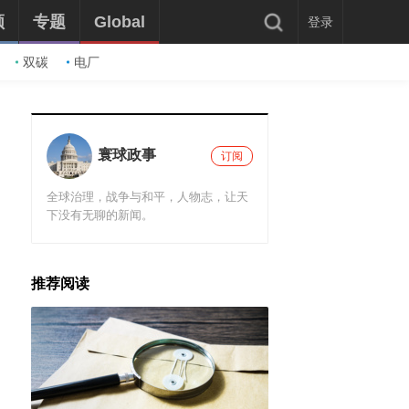
频
专题
Global
登录
双碳
电厂
寰球政事
订阅
全球治理，战争与和平，人物志，让天
下没有无聊的新闻。
推荐阅读