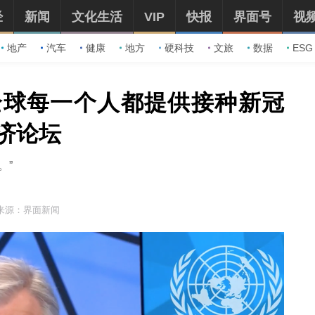
经
新闻
文化生活
VIP
快报
界面号
视
地产
汽车
健康
地方
硬科技
文旅
数据
ESG
全球每一个人都提供接种新冠
济论坛
。”
来源：界面新闻