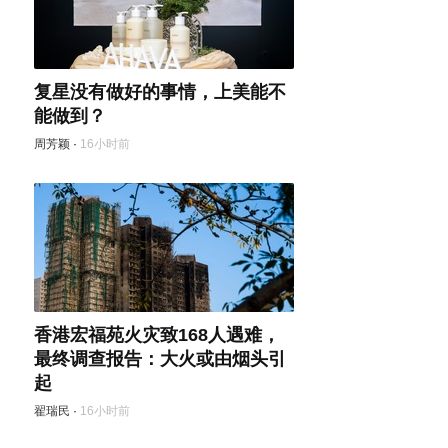
复星没有做好的事情，上美能不
能做到？
周芳颖
·
16小时前
香港宏福苑火灾致168人遇难，
最终调查报告：大火或由烟头引
起
翟瑞民
·
16小时前