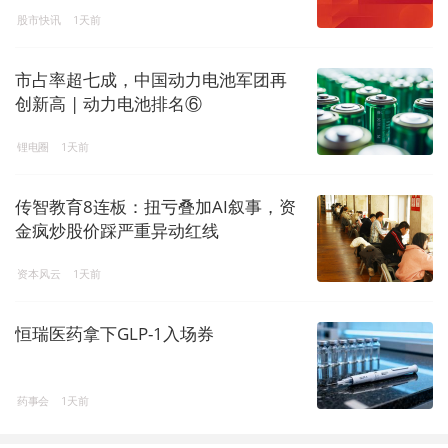
股市快讯
1天前
市占率超七成，中国动力电池军团再
创新高 | 动力电池排名⑥
锂电圈
1天前
传智教育8连板：扭亏叠加AI叙事，资
金疯炒股价踩严重异动红线
资本风云
1天前
恒瑞医药拿下GLP-1入场券
药事会
1天前