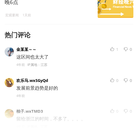
晚6点
宏观要闻
1天前
热门评论
金某某～～
1
0
这区间也太大了
4年前
IP属地：江苏
欢乐马.wxSGyQd
0
0
发展前景趋势是好的
4年前
柚子.wxTMD3
0
0
留给浙江的时间，不多了。。。。
4年前
IP属地：江苏