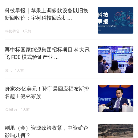
科技早报 | 苹果上调多款设备以旧换
新回收价；宇树科技回应机...
科技早报
1天前
再中标国家能源集团招标项目 科大讯
飞 FDE 模式验证产业 ...
资讯
1天前
身家85亿美元！孙宇晨回应福布斯排
名超王健林家族
金融live
1天前
刚果（金）资源政策收紧，中资矿企
影响几何？