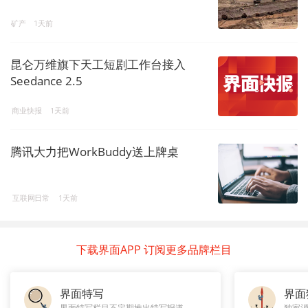
矿产
1天前
昆仑万维旗下天工短剧工作台接入
Seedance 2.5
商业快报
1天前
腾讯大力把WorkBuddy送上牌桌
互联网日常
1天前
下载界面APP 订阅更多品牌栏目
界面特写
界面
界面特写栏目不定期推出特写报道，
独家