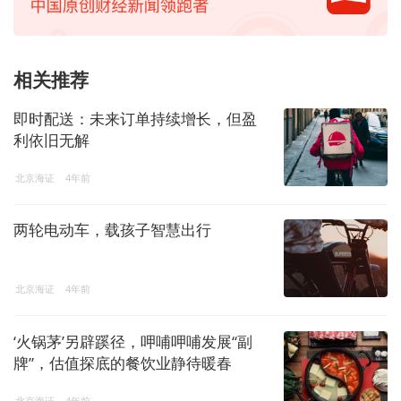
相关推荐
即时配送：未来订单持续增长，但盈
利依旧无解
北京海证
4年前
两轮电动车，载孩子智慧出行
北京海证
4年前
‘火锅茅’另辟蹊径，呷哺呷哺发展“副
牌”，估值探底的餐饮业静待暖春