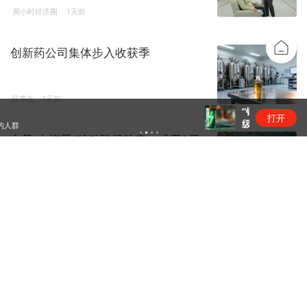
两小时经济圈
1天前
创新药公司集体步入收获季
药事会
1天前
“锂业双雄”净利齐翻番，扣非净利却呈“冷暖”两
打开
级
台风“白海豚”移动路径确定，或于9日
下午至10日早晨在浙闽沿...
镜面
1天前
特斯拉与SpaceX拟在得州建设Terafab
芯片工厂，初期...
商业快报
1天前