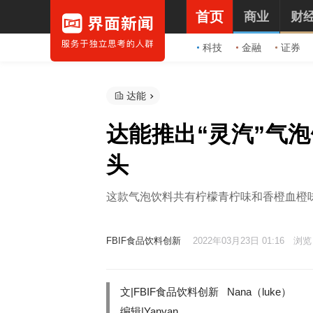
首页
商业
财
科技
金融
证券
达能
达能推出“灵汽”气
头
这款气泡饮料共有柠檬青柠味和香橙血橙
FBIF食品饮料创新
2022年03月23日 01:16
浏览 
文|
FBIF食品饮料创新
Nana（luke）
编辑|Yanyan