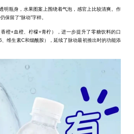
透明瓶身，水果图案上围绕着气泡，感官上比较清爽。作
方仍保留了“脉动”字样。
香橙+血橙、柠檬+青柠），进一步提升了零糖饮料的口
6、维生素C和烟酰胺），延续了脉动最初推出时的功能添