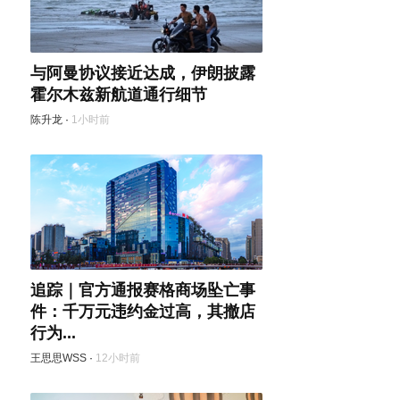
与阿曼协议接近达成，伊朗披露
霍尔木兹新航道通行细节
陈升龙
·
1小时前
追踪｜官方通报赛格商场坠亡事
件：千万元违约金过高，其撤店
行为...
王思思WSS
·
12小时前