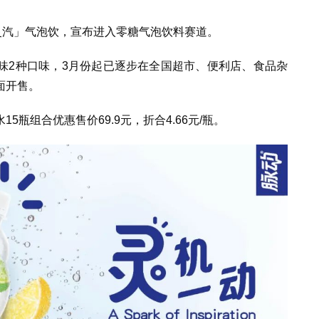
灵汽」气泡饮，宣布进入零糖气泡饮料赛道。
味2种口味，3月份起已逐步在全国超市、便利店、食品杂
面开售。
瓶组合优惠售价69.9元，折合4.66元/瓶。