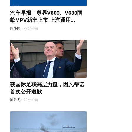
汽车早报｜尊界V800、V680两
款MPV新车上市 上汽通用...
陈小同
·
27分钟前
获国际足联高层力挺，因凡蒂诺
首次公开道歉
陈升龙
·
32分钟前