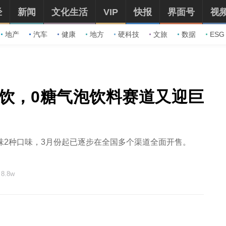
经
新闻
文化生活
VIP
快报
界面号
视
地产
汽车
健康
地方
硬科技
文旅
数据
ESG
泡饮，0糖气泡饮料赛道又迎巨
味2种口味，3月份起已逐步在全国多个渠道全面开售。
8.8w