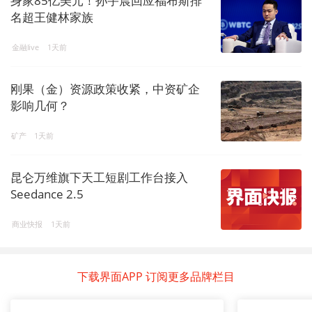
身家85亿美元！孙宇晨回应福布斯排
名超王健林家族
金融live
1天前
刚果（金）资源政策收紧，中资矿企
影响几何？
矿产
1天前
昆仑万维旗下天工短剧工作台接入
Seedance 2.5
商业快报
1天前
下载界面APP 订阅更多品牌栏目