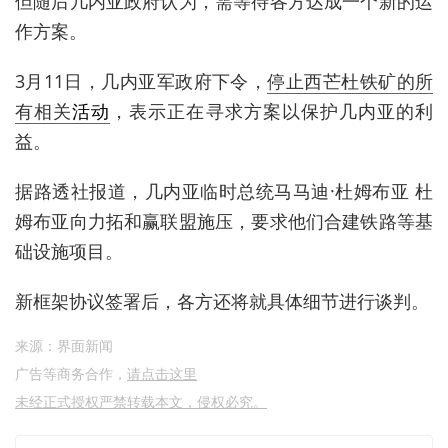
但随后几内亚政府认为，
需等待各方达成一个新的运
作方案。
3月11日
，
几内亚军政府下令
，
停止
西芒杜铁矿的所
有
相关
活动
，表示正在寻求
方案以保护几内亚的利
益
。
据路透社报道，
几内亚
临时总统马马迪·杜姆布亚
杜
姆布亚向力拓和赢联盟施压，要求他们合建铁路等基
础设施项目。
新框架协议签署后，各方还将就具体细节进行谈判。
来源：界面新闻
广告等商务合作，
请点击这里
未经正式授权严禁转载本文，侵权必究。