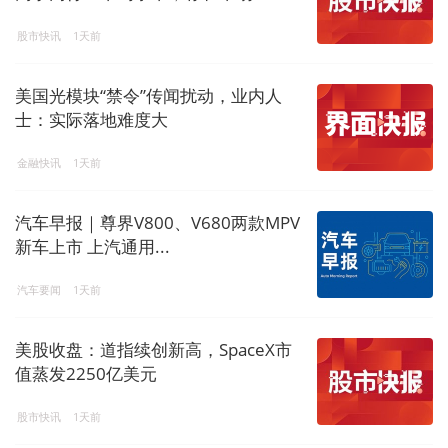
股市快讯
1天前
美国光模块“禁令”传闻扰动，业内人
士：实际落地难度大
金融快讯
1天前
汽车早报｜尊界V800、V680两款MPV
新车上市 上汽通用...
汽车要闻
1天前
美股收盘：道指续创新高，SpaceX市
值蒸发2250亿美元
股市快讯
1天前