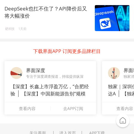
DeepSeek也扛不住了？API降价后又
将大幅涨价
硬科技
1天前
下载界面APP 订阅更多品牌栏目
界面深度
界面
专注于深度调查报道，持续提供纵深
独家
【深度】长鑫上市浮盈万亿，“合肥经
独家｜深圳
验
【深度】中国新能源告别“规模
达A
【独
崇拜”
站供应商
查看内容
去APP订阅
查看内容
关注界面
进入首页
APP下载