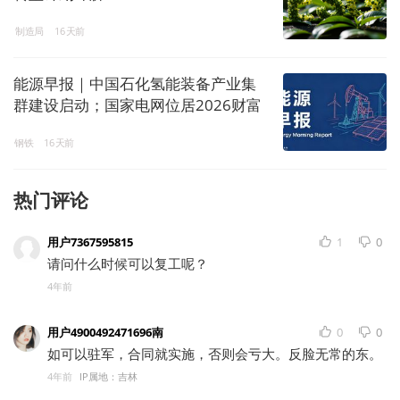
制造局
16天前
能源早报｜中国石化氢能装备产业集
群建设启动；国家电网位居2026财富
中国500强榜首
钢铁
16天前
热门评论
用户7367595815
1
0
请问什么时候可以复工呢？
4年前
用户4900492471696南
0
0
如可以驻军，合同就实施，否则会亏大。反脸无常的东。
4年前
IP属地：吉林