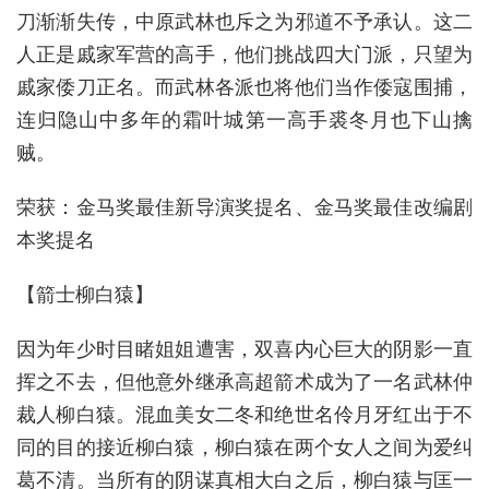
刀渐渐失传，中原武林也斥之为邪道不予承认。这二
人正是戚家军营的高手，他们挑战四大门派，只望为
戚家倭刀正名。而武林各派也将他们当作倭寇围捕，
连归隐山中多年的霜叶城第一高手裘冬月也下山擒
贼。
荣获：金马奖最佳新导演奖提名、金马奖最佳改编剧
本奖提名
【箭士柳白猿】
因为年少时目睹姐姐遭害，双喜内心巨大的阴影一直
挥之不去，但他意外继承高超箭术成为了一名武林仲
裁人柳白猿。混血美女二冬和绝世名伶月牙红出于不
同的目的接近柳白猿，柳白猿在两个女人之间为爱纠
葛不清。当所有的阴谋真相大白之后，柳白猿与匡一