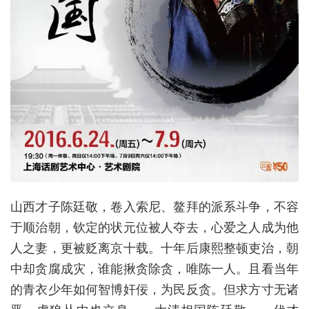
山西才子陈廷敬，卷入索尼、鳌拜的派系斗争，不容
于顺治朝，钦定的状元位被人夺去，心爱之人成为他
人之妻，更被贬离京十载。十年后康熙整顿吏治，朝
中却贪腐成灾，谁能揪贪除贪，唯陈一人。且看当年
的青衣少年如何智博奸佞，为民反贪。但求方寸无诸