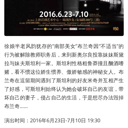
徐娘半老风韵犹存的“南部美女”布兰奇因“不适当”的
行为被解除教师职务后，来到新奥尔良投靠妹妹斯黛
拉与妹夫斯坦利一家。斯坦利性格粗鲁莽撞且酗酒嗜
赌，看不惯这位娇生惯养、傲娇敏感的神秘女人。布
兰奇在逗留期间遇到了斯坦利的好友米奇并互相产生
了好感，可斯坦利始终认为她会破坏自己的友谊，带
坏自己的妻子，侵占自己的生活，于是想尽办法毁掉
布兰奇……
演出时间：2016年6月23日-7月10日 19:30