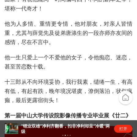
堪称一代奇才！
他为人多情、重情更专情，他对朋友，对亲人皆情
重，尤其与薛觉先及徒弟唐涤生的一段亦师亦友间的
感情，尽在不言中。
他一生只爱上一个不爱他的女子，令他痴恋、迷恋，
甚至苦恋数十载。
十三郎从不向环境妥协，我行我素，缱绻一生，有高
有低，有起有跌，晚年境况堪虞，潦倒落泊，状似疯
癫，最后更露宿街头！
第一届中山大学传设院影像传播专业毕业展《廿二》
“锂业双雄”净利齐翻番，扣非净利却呈“冷暖”两
打开
级