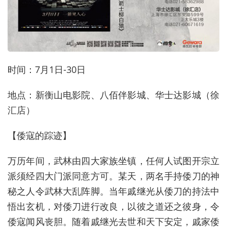
时间：7月1日-30日
地点：新衡山电影院、八佰伴影城、华士达影城（徐
汇店）
【倭寇的踪迹】
万历年间，武林由四大家族坐镇，任何人试图开宗立
派须经四大门派同意方可。某天，两名手持倭刀的神
秘之人令武林大乱阵脚。当年戚继光从倭刀的持法中
悟出玄机，对倭刀进行改良，以彼之道还之彼身，令
倭寇闻风丧胆。随着戚继光去世和天下安定，戚家倭