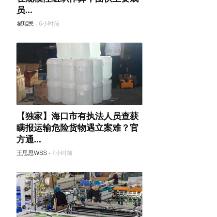
员...
翟瑞民
·
6小时前
【独家】海口市有执法人员查获
瞒报运输危险货物遇立案难？官
方通...
王思思WSS
·
7小时前