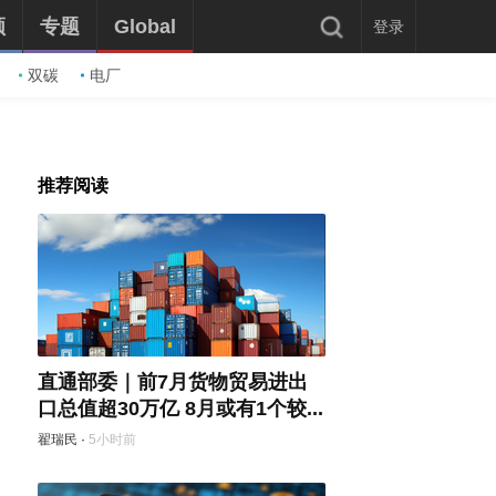
频
专题
Global
登录
双碳
电厂
推荐阅读
直通部委｜前7月货物贸易进出
口总值超30万亿 8月或有1个较...
翟瑞民
·
5小时前