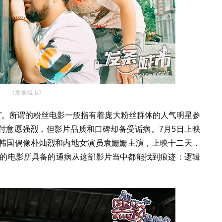
《发条城市》
”。所谓的粉丝电影一般指有着庞大粉丝群体的人气明星参
付意愿强烈，但影片品质和口碑却备受诟病。7月5日上映
韩国偶像朴灿烈和内地女演员袁姗姗主演，上映十二天，
演的电影所具备的通病从这部影片当中都能找到痕迹：逻辑