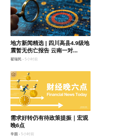
地方新闻精选 | 四川高县4.9级地
震暂无伤亡报告 云南一对...
翟瑞民
·
5小时前
需求好转仍有待政策提振｜宏观
晚6点
辛圆
·
5小时前