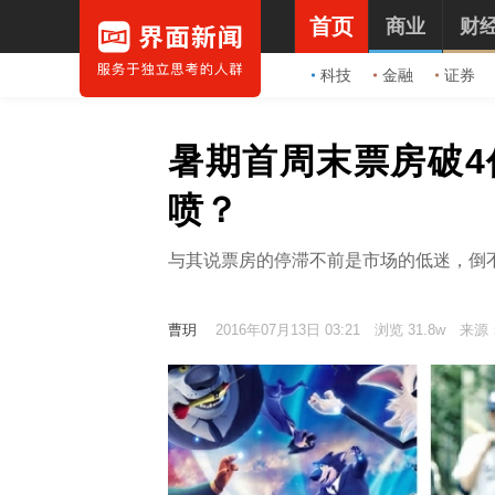
首页
商业
财
科技
金融
证券
暑期首周末票房破4
喷？
与其说票房的停滞不前是市场的低迷，倒不
曹玥
2016年07月13日 03:21
浏览 31.8w
来源