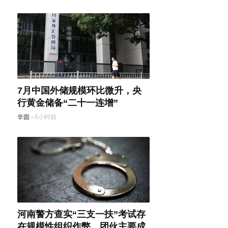
7月中国外储规模环比微升，央
行黄金储备“二十一连增”
辛圆
·
6小时前
河南警方查实“三支一扶”考试存
在规模性组织作弊，团伙主要成