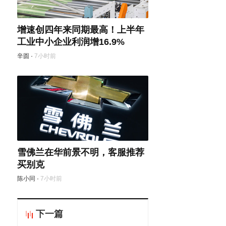
增速创四年来同期最高！上半年
工业中小企业利润增16.9%
辛圆
·
7小时前
雪佛兰在华前景不明，客服推荐
买别克
陈小同
·
7小时前
下一篇