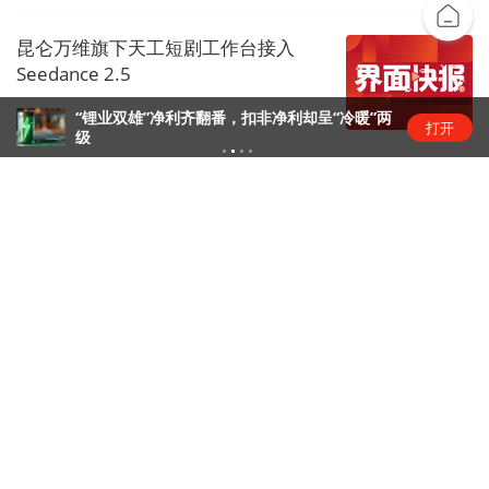
昆仑万维旗下天工短剧工作台接入
Seedance 2.5
“锂业双雄”净利齐翻番，扣非净利却呈“冷暖”两
商业快报
1天前
打开
级
腾讯大力把WorkBuddy送上牌桌
互联网日常
1天前
下载界面APP 订阅更多品牌栏目
界面特写
界面
界面特写栏目不定期推出特写报道，
专注
被洪水卷走的老村干部农春曙：他31
【深度】长