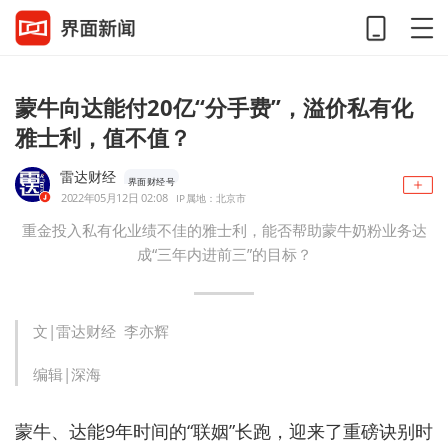
蒙牛向达能付20亿“分手费”，溢价私有化
雅士利，值不值？
雷达财经
界面财经号
2022年05月12日 02:08
IP属地：北京市
重金投入私有化业绩不佳的雅士利，能否帮助蒙牛奶粉业务达
成“三年内进前三”的目标？
文|雷达财经 李亦辉
编辑|深海
​蒙牛、达能9年时间的“联姻”长跑，迎来了重磅诀别时