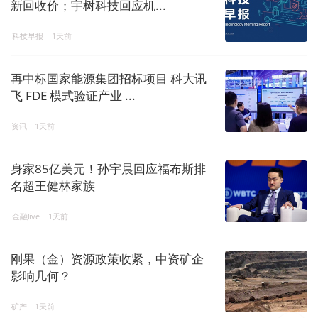
新回收价；宇树科技回应机...
科技早报
1天前
再中标国家能源集团招标项目 科大讯
飞 FDE 模式验证产业 ...
资讯
1天前
身家85亿美元！孙宇晨回应福布斯排
名超王健林家族
金融live
1天前
刚果（金）资源政策收紧，中资矿企
影响几何？
矿产
1天前