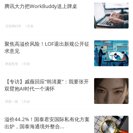
腾讯大力把WorkBuddy送上牌桌
互联网日常
1天前
聚焦高溢价风险！LOF退出新规公开征
求意见
界面投资
1天前
【专访】戚薇回应“韩清夏”：我要张开
双臂抱AI时代一个满怀
明星一面
1天前
溢价44.2%！国泰君安国际私有化方案
出炉，国泰海通境外整合...