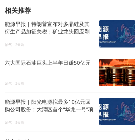
相关推荐
能源早报｜特朗普宣布对多晶硅及其
衍生产品加征关税；矿业龙头回应刚
果(金)禁止铜和钴精矿出口
油气
2天前
六大国际石油巨头上半年日赚50亿元
油气
3天前
能源早报｜阳光电源拟最多10亿元回
购公司股份；大湾区首个“华龙一号”项
目一期工程建成
油气
5天前