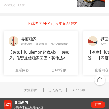
界面投资
1天前
下载界面APP 订阅更多品牌栏目
界面独家
界面
独家消息，新鲜视角，尽在界面独家
专注
【独家】lululemon劲敌Alo
独家｜
【深度】长
深圳佳贤通信独家回应：英伟达A
验
【深度
崇拜”
查看内容
去APP订阅
查看内容
关注界面
进入首页
APP下载
“锂业双雄”净利齐翻番，扣非净利却呈“冷暖”两
打开
级