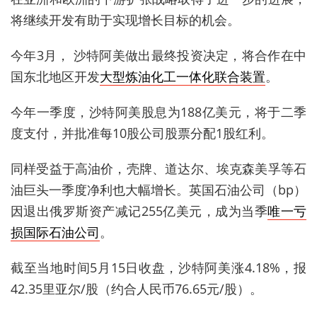
将继续开发有助于实现增长目标的机会。
今年3月， 沙
特阿美做出最终投资决定，将合作在中
国东北地区开发
大型炼油化工一体化联合装置
。
今年一季度，沙特阿美股息为188亿美元，将于二季
度支付，
并批准每10股公司股票分配1股红利。
同样受益于高油价，
壳牌、道达尔、埃克森美孚等石
油巨头一季度净利也大幅增长。
英国石油公司（bp）
因退出俄罗斯资产减记
255亿美元
，成为当季
唯一亏
损国际石油公司
。
截至当地时间5月15日收盘，沙特阿美涨4.18%，报
42.35里亚尔/股（约合人民币76.65元/股）。