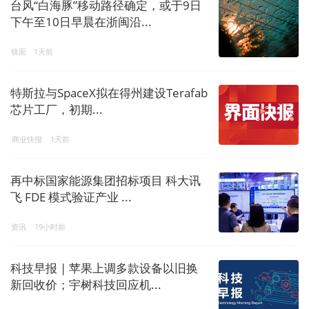
台风“白海豚”移动路径确定，或于9日
下午至10日早晨在浙闽沿...
镜面
1天前
特斯拉与SpaceX拟在得州建设Terafab
芯片工厂，初期...
商业快报
1天前
再中标国家能源集团招标项目 科大讯
飞 FDE 模式验证产业 ...
资讯
19小时前
科技早报 | 苹果上调多款设备以旧换
新回收价；宇树科技回应机...