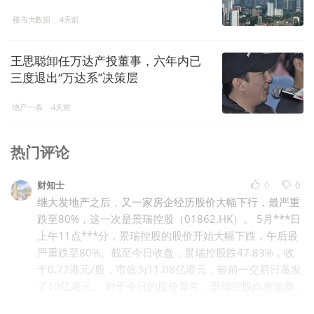
楼市大数据
4天前
王思聪卸任万达产投董事，六年内已
三度退出“万达系”决策层
地产一条
4天前
热门评论
财知士
0
0
继大发地产之后，又一家房企经历股价大幅下行，最严重
跌至80%，这一次是景瑞控股（01862.HK）。 5月***日
上午11点***分，景瑞控股的股价开始大幅下跌，午后最
严重跌至80%。截至今日收盘，景瑞控股跌47.83%，收
于0.72港元/股，市值为11.08亿港元，较前一交易日蒸发
了10亿港元。 对于今日的股价异常，景瑞控股向界面新
闻回应表示，公司内部正在了解情况中，目前公司运营一
4年前
IP属地：河北