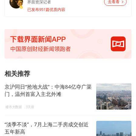
界面资深记者
去看看
已发布951篇优质内容
相关推荐
京沪同日“抢地大战”：中海84亿夺广渠
门，温州首富入主北外滩
楼市大数据
3天前
“淡季不淡”，7月上海二手房成交创近
五年新高