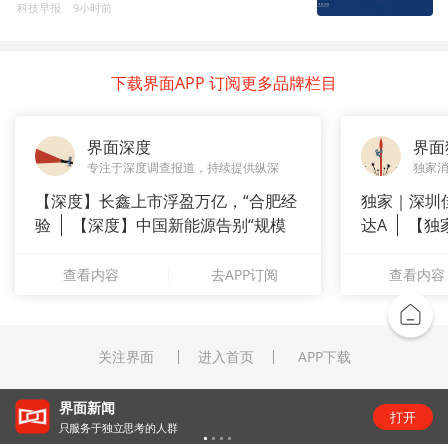
科技早报
9小时前
下载界面APP 订阅更多品牌栏目
界面深度
界面
专注于深度调查报道，持续提供纵深
独家
【深度】长鑫上市浮盈万亿，“合肥经
独家｜深圳
验
【深度】中国新能源告别“规模
达A
【独
崇拜”
站供应商
查看内容
去APP订阅
查看内容
关注界面
进入首页
APP下载
界面新闻
打开
只服务于独立思考的人群