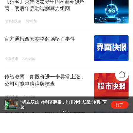
【独家】英伟达急寻中国AI基站供应
商，明后年启动端侧算力组网
硬科技头条
3小时前
官方通报西安赛格商场坠亡事件
中国快讯
20小时前
传智教育：如股价进一步异常上涨，
公司可能申请停牌核查
股市快讯
14小时前
“锂业双雄”净利齐翻番，扣非净利却呈“冷暖”两
打开
级
市占率超七成，中国动力电池军团再
创新高 | 动力电池排名⑥