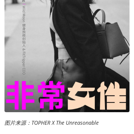
图片来源：TOPHER X The Unreasonable