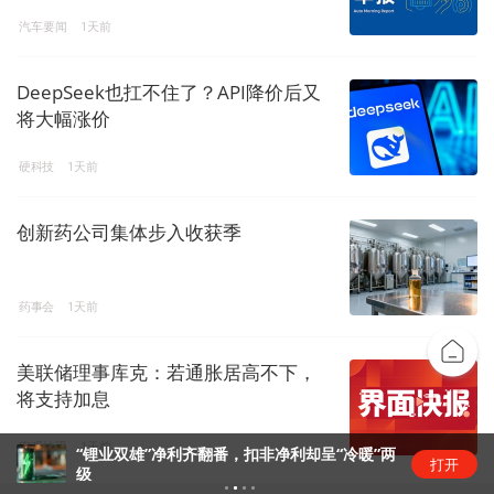
汽车要闻
1天前
DeepSeek也扛不住了？API降价后又
将大幅涨价
硬科技
1天前
创新药公司集体步入收获季
药事会
1天前
美联储理事库克：若通胀居高不下，
将支持加息
宏观快讯
1天前
“锂业双雄”净利齐翻番，扣非净利却呈“冷暖”两
打开
级