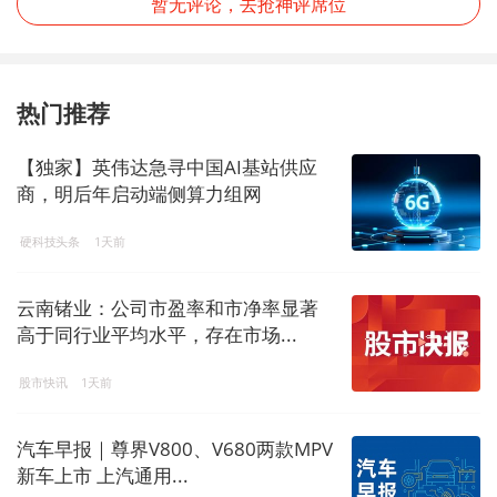
暂无评论，去抢神评席位
热门推荐
【独家】英伟达急寻中国AI基站供应
商，明后年启动端侧算力组网
硬科技头条
1天前
云南锗业：公司市盈率和市净率显著
高于同行业平均水平，存在市场...
股市快讯
1天前
汽车早报｜尊界V800、V680两款MPV
新车上市 上汽通用...