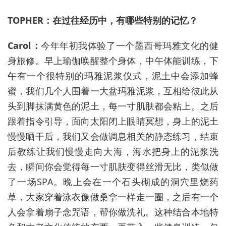
TOPHER：在过往经历中，有哪些特别的记忆？
Carol：
今年年初我体验了一个墨西哥玛雅文化的健
身旅修。早上瑜伽唤醒整个身体，中午体能训练，下
午有一个很特别的玛雅泥浆仪式，泥土中会添加蜂
蜜，我们几个人围着一大盆玛雅泥浆，互相给彼此从
头到脚抹满黄色的泥土，每一寸肌肤都会粘上。之后
跟着指令引导，面向太阳闭上眼睛冥想，身上的泥土
慢慢晒干后，我们又会做调息相关的静态练习，结束
后教练让我们慢慢走向大海，海水把身上的泥浆洗
去，瞬间你会觉得每一寸肌肤变得丝滑无比，类似做
了一场SPA。晚上会在一个石头砌成的洞穴里烧药
草，大家穿着泳衣像做桑拿一样走一圈，之后有一个
人会拿着扇子念咒语，帮你做洗礼。这种结合本地特