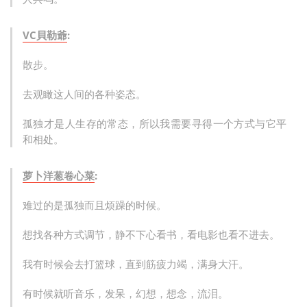
VC貝勒爺
:
散步。
去观瞰这人间的各种姿态。
孤独才是人生存的常态，所以我需要寻得一个方式与它平
和相处。
萝卜洋葱卷心菜
:
难过的是孤独而且烦躁的时候。
想找各种方式调节，静不下心看书，看电影也看不进去。
我有时候会去打篮球，直到筋疲力竭，满身大汗。
有时候就听音乐，发呆，幻想，想念，流泪。