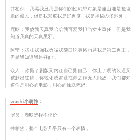
井柏然：我黑我丑我是你们的性幻想对象是座山雕是捡垃
圾的藏民，但是我知道我是好男孩，我是神秘の张起灵，
鹿晗：我傻我天真我哈哈我可爱我担当女主重任，但是我
知道我真的天真吴邪。
阿宁：我壮我强我勇猛我随口说英格丽席我是第二男主，
但是我知道我是好girl。
众人：你撕了剧版又内讧自己撕自己，你上了嘎纳装逼又
被赶出红毯，你蜕化成盗墓扛鼎之作无人能敌，我们都知
道你是用心的电影，用心的徐磊笔记。
woshi小萌静
：
演员：鹿晗选择不评价~
井柏然，整个电影几乎只有一个表情，