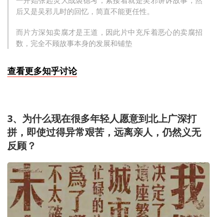
一开始张起灵大战裘德考，紧接着就是吴邪讲诉故事，然
后又是吴邪儿时的回忆，简直不能更任性。
而片方深知卖腐才是王道，因此片中充斥着恶心的卖腐招
数，完全不顾故事本身的发展和铺垫
查看更多知乎讨论
3、为什么现在很多年轻人愿意到北上广深打
拼，即使过得异常艰苦，远离亲人，仍然义无
反顾？