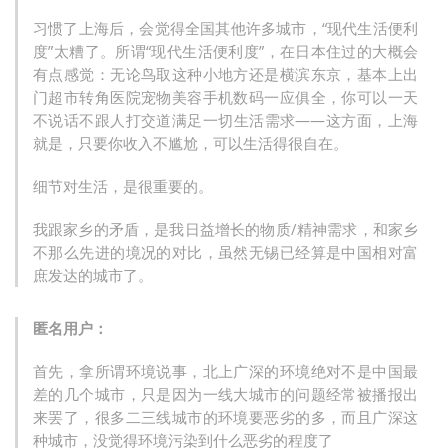
习惯了上海后，会觉得全国其他许多城市，“现代生活便利
度”太糟了。所谓“现代生活便利度”，在日本住过的大概会
有点感觉：无论鸟取这种小地方还是横滨东京，基本上出
门超市转角医院宠物美容手机数码一应俱全，你可以一天
不说话不跟人打交道满足一切生活需求——这方面，上海
就是，只要你收入不尴尬，可以生活得很自在。
细节对生活，是很重要的。
我跟家乡的矛盾，是我日益增长的物质/精神需求，和家乡
不那么先进的境况的对比，虽然无锡已经算是中国相对富
庶发达的城市了。
匿名用户：
首先，拿所谓环境说事，北上广深的环境绝对不是中国最
差的几个城市，只是因为一线大城市的问题经常被播报出
来罢了，很多二三线城市的环境要恶劣的多，而且广深这
种城市，没觉得环境污染到什么恶劣的程度了