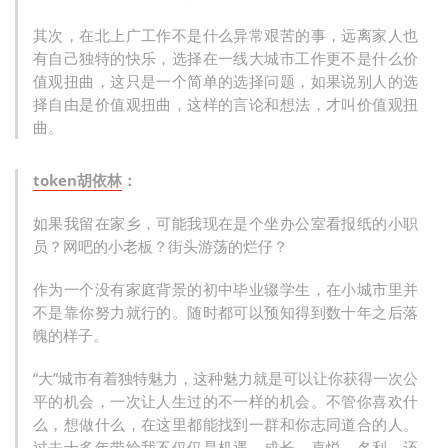
其次，在北上广工作不是什么异常艰苦的事，远离家人也
有自己独特的快乐，选择在一线大城市工作更不是什么价
值观扭曲，这只是一个简单的选择问题，如果说别人的选
择自由是价值观扭曲，这样的言论和想法，才叫价值观扭
曲。
token胡依林
：
如果我留在家乡，可能我现在是个坐办公室看报纸的小职
员？网吧的小老板？街头游荡的烂仔？
作为一个没有家庭背景的初中毕业辍学生，在小城市里并
不是靠你努力就行的。随时都可以预知得到数十年之后落
魄的样子。
“大”城市有着独特魅力，这种魅力就是可以让你获得一次公
平的机会，一次让人生过的不一样的机会。不管你喜欢什
么，想做什么，在这里都能找到一群和你志同道合的人。
过去十多年带给我不仅仅是机遇、成长、喜悦、名利，还