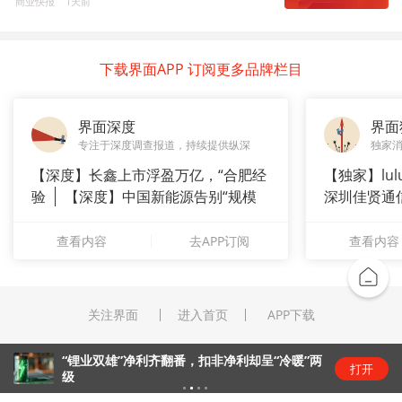
商业快报
1天前
下载界面APP 订阅更多品牌栏目
界面深度
界面
专注于深度调查报道，持续提供纵深
独家
【深度】长鑫上市浮盈万亿，“合肥经
【独家】lul
验
【深度】中国新能源告别“规模
深圳佳贤通
崇拜”
查看内容
去APP订阅
查看内容
关注界面
进入首页
APP下载
“锂业双雄”净利齐翻番，扣非净利却呈“冷暖”两
打开
级