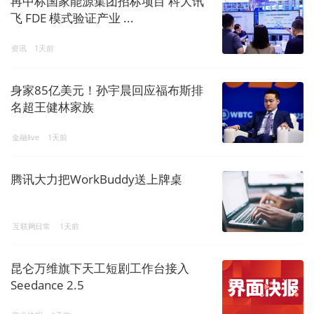
再中标国家能源集团招标项目 科大讯
飞 FDE 模式验证产业 ...
资讯
1天前
身家85亿美元！孙宇晨回应福布斯排
名超王健林家族
金融live
1天前
腾讯大力把WorkBuddy送上牌桌
互联网日常
1天前
昆仑万维旗下天工短剧工作台接入
Seedance 2.5